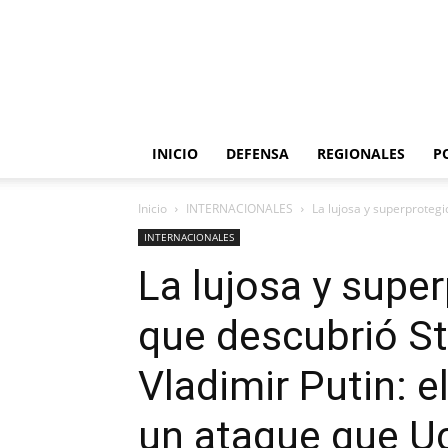
INICIO
DEFENSA
REGIONALES
P
Inicio
INTERNACIONALES
La lujosa y superprotegi
INTERNACIONALES
La lujosa y supe
que descubrió St
Vladimir Putin: 
un ataque que U