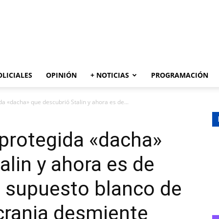
AZUL
OLICIALES
OPINIÓN
+ NOTICIAS
PROGRAMACIÓN
da «dacha» que descubrió Stalin y ahora es de...
rprotegida «dacha»
alin y ahora es de
el supuesto blanco de
crania desmiente