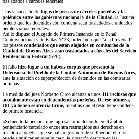
Tras la sucesión de
fugas de presos de cárceles porteñas y la
polémica entre los gobiernos nacional y de la Ciudad
, la Justicia
ordenó que los detenidos con condena sean trasladados a unidades
penitenciarias federales.
Así lo dispuso el Juzgado de Primera Instancia en lo Penal
Contravencional y de Faltas N°23, ordenando que “a la brevedad”
los
presos condenados que están alojados en comisarías de la
Ciudad de Buenos Aires sean trasladados a cárceles del Servicio
Penitenciario Federal
(SPF).
El fallo
hizo lugar a un habeas corpus que presentó la
Defensoría del Pueblo de la Ciudad Autónoma de Buenos Aires
,
ante la situación de superpoblación de detenidos en las comisarías
porteñas.
La medida del juez Norberto Circo alcanza a unos
411 reclusos que
actualmente están en dependencias porteñas. De ese número,
181 ya tienen sentencia firme
, mientras que el resto tiene condena
de primera instancia.
«Si bien toda persona que ingresa como detenido en el ámbito
penitenciario/carcelario encuentra restringidos sus derechos en
relación a aquellas que se hallan gozando de su libertad, ello no
puede significar en ningún caso, la situación descrita en las