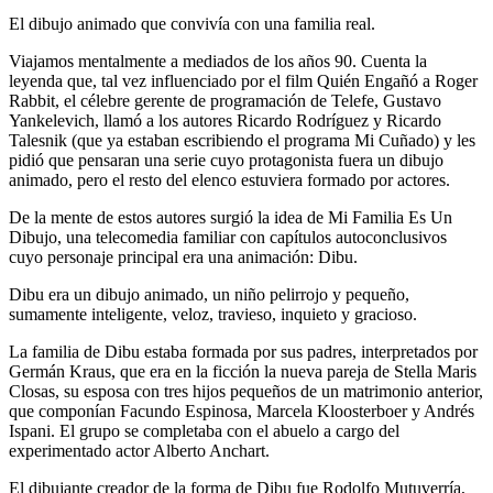
El dibujo animado que convivía con una familia real.
Viajamos mentalmente a mediados de los años 90. Cuenta la
leyenda que, tal vez influenciado por el film Quién Engañó a Roger
Rabbit, el célebre gerente de programación de Telefe, Gustavo
Yankelevich, llamó a los autores Ricardo Rodríguez y Ricardo
Talesnik (que ya estaban escribiendo el programa Mi Cuñado) y les
pidió que pensaran una serie cuyo protagonista fuera un dibujo
animado, pero el resto del elenco estuviera formado por actores.
De la mente de estos autores surgió la idea de Mi Familia Es Un
Dibujo, una telecomedia familiar con capítulos autoconclusivos
cuyo personaje principal era una animación: Dibu.
Dibu era un dibujo animado, un niño pelirrojo y pequeño,
sumamente inteligente, veloz, travieso, inquieto y gracioso.
La familia de Dibu estaba formada por sus padres, interpretados por
Germán Kraus, que era en la ficción la nueva pareja de Stella Maris
Closas, su esposa con tres hijos pequeños de un matrimonio anterior,
que componían Facundo Espinosa, Marcela Kloosterboer y Andrés
Ispani. El grupo se completaba con el abuelo a cargo del
experimentado actor Alberto Anchart.
El dibujante creador de la forma de Dibu fue Rodolfo Mutuverría,