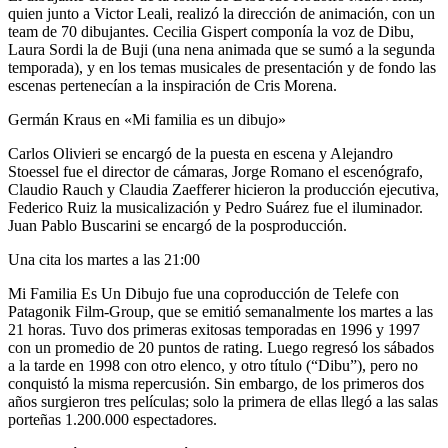
quien junto a Victor Leali, realizó la dirección de animación, con un
team de 70 dibujantes. Cecilia Gispert componía la voz de Dibu,
Laura Sordi la de Buji (una nena animada que se sumó a la segunda
temporada), y en los temas musicales de presentación y de fondo las
escenas pertenecían a la inspiración de Cris Morena.
Germán Kraus en «Mi familia es un dibujo»
Carlos Olivieri se encargó de la puesta en escena y Alejandro
Stoessel fue el director de cámaras, Jorge Romano el escenógrafo,
Claudio Rauch y Claudia Zaefferer hicieron la producción ejecutiva,
Federico Ruiz la musicalización y Pedro Suárez fue el iluminador.
Juan Pablo Buscarini se encargó de la posproducción.
Una cita los martes a las 21:00
Mi Familia Es Un Dibujo fue una coproducción de Telefe con
Patagonik Film-Group, que se emitió semanalmente los martes a las
21 horas. Tuvo dos primeras exitosas temporadas en 1996 y 1997
con un promedio de 20 puntos de rating. Luego regresó los sábados
a la tarde en 1998 con otro elenco, y otro título (“Dibu”), pero no
conquistó la misma repercusión. Sin embargo, de los primeros dos
años surgieron tres películas; solo la primera de ellas llegó a las salas
porteñas 1.200.000 espectadores.