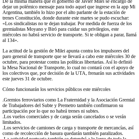
De la misma manera que el gobierno de Javier Milei se encargó de
dejar un polémico mensaje para todo aquel que ingrese en la app Mi
Argentina, también lo hizo por el alto parlante de la estación de
trenes Constitución, donde durante este martes se pudo escuchar:
«Los sindicalistas no te dejan trabajar. Por medida de fuerza de los
gremialistas Moyano y Biró para cuidar sus privilegios, este
miércoles no habrá servicio de transporte. Si te obligan a parar, llamá
al 134».
La actitud de la gestión de Milei apunta contra los impulsores del
paro general de transporte que se llevará a cabo este miércoles 30 de
octubre, para protestar contra las políticas libertarias. Así lo definió
la Mesa Nacional de Transporte, lo cual no contará con el apoyo de
los colectivos que, por decisión de la UTA, frenarán sus actividades
este jueves 31 de octubre.
Cómo funcionarán los servicios públicos este miércoles
.Gremios ferroviarios como La Fraternidad y la Asociación Gremial
de Trabajadores del Subte y Premetro también confirmaron su
participación por lo que no habrá trenes ni subtes.
.Los vuelos comerciales y de carga serán cancelados o se verán
limitados.
.Los servicios de camiones de carga y transporte de mercancías, así
como de recolección de basura quedarán también paralizados.
.La actividad portuaria también se detendrá a lo largo de toda la