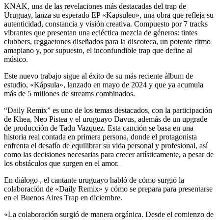
KNAK, una de las revelaciones más destacadas del trap de
Uruguay, lanza su esperado EP «Kapsuleo», una obra que refleja su
autenticidad, constancia y visión creativa. Compuesto por 7 tracks
vibrantes que presentan una ecléctica mezcla de géneros: tintes
clubbers, reggaetones diseñados para la discoteca, un potente ritmo
amapiano y, por supuesto, el inconfundible trap que define al
músico.
Este nuevo trabajo sigue al éxito de su más reciente álbum de
estudio, «Kápsula», lanzado en mayo de 2024 y que ya acumula
más de 5 millones de streams combinados.
“Daily Remix” es uno de los temas destacados, con la participación
de Khea, Neo Pistea y el uruguayo Davus, además de un upgrade
de producción de Tadu Vazquez. Esta canción se basa en una
historia real contada en primera persona, donde el protagonista
enfrenta el desafío de equilibrar su vida personal y profesional, así
como las decisiones necesarias para crecer artísticamente, a pesar de
los obstáculos que surgen en el amor.
En diálogo , el cantante uruguayo habló de cómo surgió la
colaboración de «Daily Remix» y cómo se prepara para presentarse
en el Buenos Aires Trap en diciembre.
«La colaboración surgió de manera orgánica. Desde el comienzo de