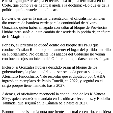
esto si algún juez le acepta el recurso. La disputa terminaría en la
Corte, que como ya es habitual apela a la doctrina: «Lo que es de la
política que lo resuelva la política».
Lo cierto es que en la misma presentación, el oficialismo también
dio muestra de bandera verde para la continuidad de Alvaro
González, quien había amagado con saltar al bloque de Provincias
Unidas pero sabía que un cambio de escudería lo podría dejar afuera
de la Magistratura.
Por eso, el larretista se quedó dentro del bloque del PRO que
conduce Cristian Ritondo para mantener el lugar del partido amarillo
en el organismo. No obstante, los aliados del Gobierno no verían
con buenos ojos un intento del Gobierno de quedarse con ese lugar.
Incluso, si González hubiera decidido pasar al bloque de los
gobernadores, la plaza tendría que ser ocupada por su suplente,
Alejandro Finocchiaro. Vale recordar que el diputado por CABA
ingresó en reemplazo de Pablo Tonelli, en 2022, y seguirá en el
cargo porque tiene mandato hasta 2027.
Además, el oficialismo reconoció la continuidad de los K Vanesa
Siley, quien renovó su mandato en las últimas elecciones, y Rodolfo
Tailhade, que seguirá en la Cámara baja hasta el 2027.
Bornoroni precisa en la nota que frente al actual escenario, considera