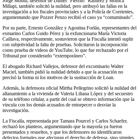
Jorge Montti, defensor de Daniel “Fierrito” Ramírez y Mónica
Millapi, también solicitó la nulidad, pero atribuyó las fallas en la
investigación a los fiscales provinciales y a la Policía de Corrientes,
argumentando que Pozzer Penzo recibió el caso ya “contaminado”.
Por su parte, Ernesto González y Agostina Forlán, representantes del
exmarino Carlos Guido Pérez y la exfuncionaria María Victoria
Caillava, respectivamente, sostuvieron que la Fiscalía intentó suplir
con subjetividad la falta de pruebas. Solicitaron la incorporación
como prueba de videos de YouTube, lo que fue rechazado por el
Tribunal por considerarlo “extemporáneo”.
El abogado Richard Vallejos, defensor del excomisario Walter
Maciel, también pidió la nulidad debido a que la acusación no
precisó la forma ni los motivos de la sustracción de Loan.
Además, la defensora oficial Mirtha Pellegrino solicitó la nulidad del
allanamiento a la vivienda de Valeria Liliana López y del secuestro
de su teléfono celular, a partir del cual se obtuvo información que la
vincula con los demás acusados de entorpecer o desviar la
investigación.
La Fiscalía, representada por Tamara Pourcel y Carlos Schaefer,
rechazó los planteos, argumentando que la mayoría ya fueron
presentados y resueltos, y que los defensores no identificaron
defectos formales que afectaran el derecho de defensa, sino simples