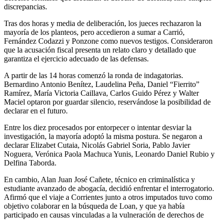
discrepancias.
Tras dos horas y media de deliberación, los jueces rechazaron la
mayoría de los planteos, pero accedieron a sumar a Carrió,
Fernández Codazzi y Ponzone como nuevos testigos. Consideraron
que la acusación fiscal presenta un relato claro y detallado que
garantiza el ejercicio adecuado de las defensas.
A partir de las 14 horas comenzó la ronda de indagatorias.
Bernardino Antonio Benítez, Laudelina Peña, Daniel “Fierrito”
Ramírez, María Victoria Caillava, Carlos Guido Pérez y Walter
Maciel optaron por guardar silencio, reservándose la posibilidad de
declarar en el futuro.
Entre los diez procesados por entorpecer o intentar desviar la
investigación, la mayoría adoptó la misma postura. Se negaron a
declarar Elizabet Cutaia, Nicolás Gabriel Soria, Pablo Javier
Noguera, Verónica Paola Machuca Yunis, Leonardo Daniel Rubio y
Delfina Taborda.
En cambio, Alan Juan José Cañete, técnico en criminalística y
estudiante avanzado de abogacía, decidió enfrentar el interrogatorio.
Afirmó que el viaje a Corrientes junto a otros imputados tuvo como
objetivo colaborar en la búsqueda de Loan, y que ya había
participado en causas vinculadas a la vulneración de derechos de