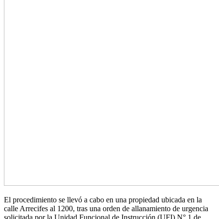
El procedimiento se llevó a cabo en una propiedad ubicada en la
calle Arrecifes al 1200, tras una orden de allanamiento de urgencia
solicitada por la Unidad Funcional de Instrucción (UFI) N° 1 de