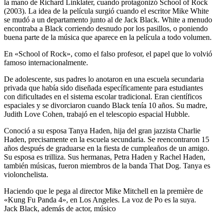
la mano de Richard Linklater, cuando protagonizó School of Rock
(2003). La idea de la película surgió cuando el escritor Mike White
se mudó a un departamento junto al de Jack Black. White a menudo
encontraba a Black corriendo desnudo por los pasillos, o poniendo
buena parte de la música que aparece en la película a todo volumen.
En «School of Rock», como el falso profesor, el papel que lo volvió
famoso internacionalmente.
De adolescente, sus padres lo anotaron en una escuela secundaria
privada que había sido diseñada específicamente para estudiantes
con dificultades en el sistema escolar tradicional. Eran científicos
espaciales y se divorciaron cuando Black tenía 10 años. Su madre,
Judith Love Cohen, trabajó en el telescopio espacial Hubble.
Conoció a su esposa Tanya Haden, hija del gran jazzista Charlie
Haden, precisamente en la escuela secundaria. Se reencontraron 15
años después de graduarse en la fiesta de cumpleaños de un amigo.
Su esposa es trilliza. Sus hermanas, Petra Haden y Rachel Haden,
también músicas, fueron miembros de la banda That Dog. Tanya es
violonchelista.
Haciendo que le pega al director Mike Mitchell en la première de
«Kung Fu Panda 4», en Los Angeles. La voz de Po es la suya.
Jack Black, además de actor, músico