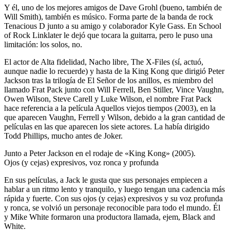
Y él, uno de los mejores amigos de Dave Grohl (bueno, también de
Will Smith), también es músico. Forma parte de la banda de rock
Tenacious D junto a su amigo y colaborador Kyle Gass. En School
of Rock Linklater le dejó que tocara la guitarra, pero le puso una
limitación: los solos, no.
El actor de Alta fidelidad, Nacho libre, The X-Files (sí, actuó,
aunque nadie lo recuerde) y hasta de la King Kong que dirigió Peter
Jackson tras la trilogía de El Señor de los anillos, es miembro del
llamado Frat Pack junto con Will Ferrell, Ben Stiller, Vince Vaughn,
Owen Wilson, Steve Carell y Luke Wilson, el nombre Frat Pack
hace referencia a la película Aquellos viejos tiempos (2003), en la
que aparecen Vaughn, Ferrell y Wilson, debido a la gran cantidad de
películas en las que aparecen los siete actores. La había dirigido
Todd Phillips, mucho antes de Joker.
Junto a Peter Jackson en el rodaje de «King Kong» (2005).
Ojos (y cejas) expresivos, voz ronca y profunda
En sus películas, a Jack le gusta que sus personajes empiecen a
hablar a un ritmo lento y tranquilo, y luego tengan una cadencia más
rápida y fuerte. Con sus ojos (y cejas) expresivos y su voz profunda
y ronca, se volvió un personaje reconocible para todo el mundo. Él
y Mike White formaron una productora llamada, ejem, Black and
White.