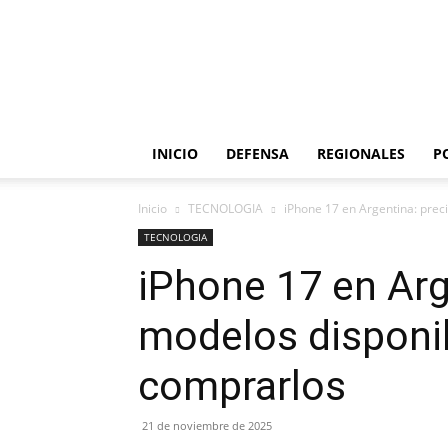
INICIO
DEFENSA
REGIONALES
P
Inicio
TECNOLOGIA
iPhone 17 en Argentina: prec
TECNOLOGIA
iPhone 17 en Arg
modelos disponi
comprarlos
21 de noviembre de 2025