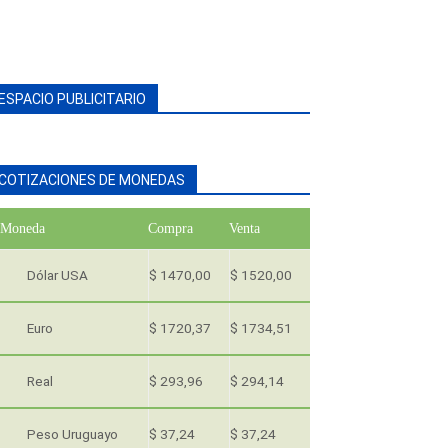
ESPACIO PUBLICITARIO
COTIZACIONES DE MONEDAS
Moneda
Compra
Venta
Dólar USA
$ 1470,00
$ 1520,00
Euro
$ 1720,37
$ 1734,51
Real
$ 293,96
$ 294,14
Peso Uruguayo
$ 37,24
$ 37,24