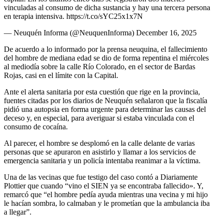
vinculadas al consumo de dicha sustancia y hay una tercera persona
en terapia intensiva. https://t.co/sYC25x1x7N
— Neuquén Informa (@NeuquenInforma) December 16, 2025
De acuerdo a lo informado por la prensa neuquina, el fallecimiento
del hombre de mediana edad se dio de forma repentina el miércoles
al mediodía sobre la calle Río Colorado, en el sector de Bardas
Rojas, casi en el límite con la Capital.
Ante el alerta sanitaria por esta cuestión que rige en la provincia,
fuentes citadas por los diarios de Neuquén señalaron que la fiscalía
pidió una autopsia en forma urgente para determinar las causas del
deceso y, en especial, para averiguar si estaba vinculada con el
consumo de cocaína.
Al parecer, el hombre se desplomó en la calle delante de varias
personas que se apuraron en asistirlo y llamar a los servicios de
emergencia sanitaria y un policía intentaba reanimar a la víctima.
Una de las vecinas que fue testigo del caso contó a Diariamente
Plottier que cuando “vino el SIEN ya se encontraba fallecido». Y,
remarcó que “el hombre pedía ayuda mientras una vecina y mi hijo
le hacían sombra, lo calmaban y le prometían que la ambulancia iba
a llegar”.