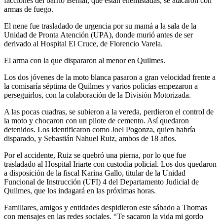
facciones del barrio Bernal, que están enemistadas, se atacaron con
armas de fuego.
El nene fue trasladado de urgencia por su mamá a la sala de la
Unidad de Pronta Atención (UPA), donde murió antes de ser
derivado al Hospital El Cruce, de Florencio Varela.
El arma con la que dispararon al menor en Quilmes.
Los dos jóvenes de la moto blanca pasaron a gran velocidad frente a
la comisaría séptima de Quilmes y varios policías empezaron a
perseguirlos, con la colaboración de la División Motorizada.
A las pocas cuadras, se subieron a la vereda, perdieron el control de
la moto y chocaron con un pilote de cemento. Así quedaron
detenidos. Los identificaron como Joel Pogonza, quien habría
disparado, y Sebastián Nahuel Ruiz, ambos de 18 años.
Por el accidente, Ruiz se quebró una pierna, por lo que fue
trasladado al Hospital Iriarte con custodia policial. Los dos quedaron
a disposición de la fiscal Karina Gallo, titular de la Unidad
Funcional de Instrucción (UFI) 4 del Departamento Judicial de
Quilmes, que los indagará en las próximas horas.
Familiares, amigos y entidades despidieron este sábado a Thomas
con mensajes en las redes sociales. “Te sacaron la vida mi gordo