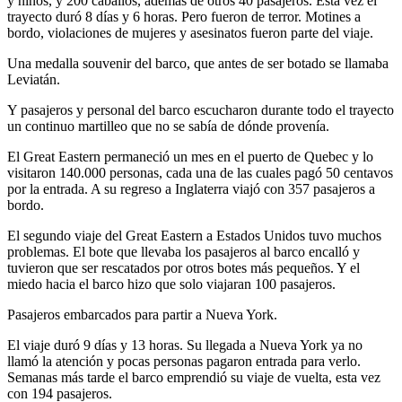
y niños, y 200 caballos, además de otros 40 pasajeros. Esta vez el
trayecto duró 8 días y 6 horas. Pero fueron de terror. Motines a
bordo, violaciones de mujeres y asesinatos fueron parte del viaje.
Una medalla souvenir del barco, que antes de ser botado se llamaba
Leviatán.
Y pasajeros y personal del barco escucharon durante todo el trayecto
un continuo martilleo que no se sabía de dónde provenía.
El Great Eastern permaneció un mes en el puerto de Quebec y lo
visitaron 140.000 personas, cada una de las cuales pagó 50 centavos
por la entrada. A su regreso a Inglaterra viajó con 357 pasajeros a
bordo.
El segundo viaje del Great Eastern a Estados Unidos tuvo muchos
problemas. El bote que llevaba los pasajeros al barco encalló y
tuvieron que ser rescatados por otros botes más pequeños. Y el
miedo hacia el barco hizo que solo viajaran 100 pasajeros.
Pasajeros embarcados para partir a Nueva York.
El viaje duró 9 días y 13 horas. Su llegada a Nueva York ya no
llamó la atención y pocas personas pagaron entrada para verlo.
Semanas más tarde el barco emprendió su viaje de vuelta, esta vez
con 194 pasajeros.