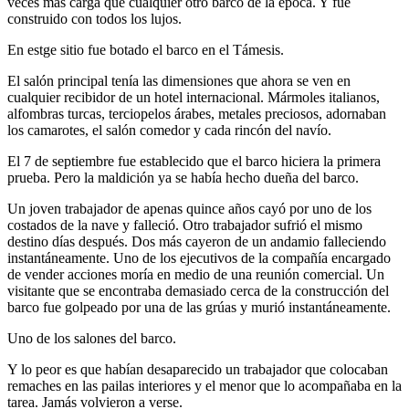
veces más carga que cualquier otro barco de la época. Y fue
construido con todos los lujos.
En estge sitio fue botado el barco en el Támesis.
El salón principal tenía las dimensiones que ahora se ven en
cualquier recibidor de un hotel internacional. Mármoles italianos,
alfombras turcas, terciopelos árabes, metales preciosos, adornaban
los camarotes, el salón comedor y cada rincón del navío.
El 7 de septiembre fue establecido que el barco hiciera la primera
prueba. Pero la maldición ya se había hecho dueña del barco.
Un joven trabajador de apenas quince años cayó por uno de los
costados de la nave y falleció. Otro trabajador sufrió el mismo
destino días después. Dos más cayeron de un andamio falleciendo
instantáneamente. Uno de los ejecutivos de la compañía encargado
de vender acciones moría en medio de una reunión comercial. Un
visitante que se encontraba demasiado cerca de la construcción del
barco fue golpeado por una de las grúas y murió instantáneamente.
Uno de los salones del barco.
Y lo peor es que habían desaparecido un trabajador que colocaban
remaches en las pailas interiores y el menor que lo acompañaba en la
tarea. Jamás volvieron a verse.