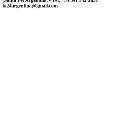
(Santa Fe) Argentina. • Tel: +54 341 342-2651
fa24argentina@gmail.com