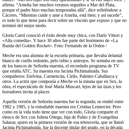
afirma. “Amelia fue muchos veranos seguidos a Mar del Plata,
porque el padre hizo muchas temporadas allá”, dice refiriéndose a
Cáceres. “Mientras cuide y ame a Amelia, está bien; y así sucede”,
es todo lo que tiene para decir sobre un vínculo que expuso y que no
terminó del mejor modo.
Gloria Carrá conoció el éxito desde muy chica, con Darío Vittori y
«Alta comedia». Y hace 30 años fue parte del fenómeno de «La
Banda del Golden Rocket». Foto: Fernando de la Orden /
Meche era una alumna de la escuela primaria, que llevaba delantal
blanco de cuello redondo, pelo rubio y anteojos. Se sentaba en uno
de los bancos de Señorita maestra, el recordado programa de TV
que emitía ATC. Su maestra era Jacinta Pichimahuida. Sus
compañeros: Etelvina, Carmencita, Cirilo, Palmiro Caballasca y
otros. La actriz que componía a Meche es la misma que en Sex, la
obra, el espectáculo de José María Muscari, lejos de las tizas y los
borradores invita al placer.
Aquella versión de Señorita maestra fue la segunda; se emitió entre
1982 y 1985, y la entrañable maestra era Cristina Lemercier. Pero
como en la vida todo tiene que ver con todo, Gloria comparte el
elenco de Sex con Julieta Ortega, hija de Palito y de Evangelina
Salazar, quien en la primera versión de esa telenovela, que se llamó
Jacinta Pichimahuida, fue la docente titular del grado, en la década