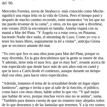
del ’60.
Mercedes Ferreira, novia de Strabucco -más conocida como Meche-
significó una etapa feliz en la vida de Gloria. Pero el tiempo pasó y
después de mucho camino recorrido, entre momentos “en los que no
me puedo levantar de la cama”, y otros, en los que sale a divertirse,
este verano 2026 la encontrará en familia. Amelia viajará con su
mamá a Mar del Plata. “Y Ángela va a estar cerca, en Pinamar,
haciendo Nadie dice nada, el streaming de Luzu. Como yo voy a
tener los lunes libres, seguramente la iré a visitar”, anticipa Gloria
que se reconoce amante del mar.
“Yo creo que Sex es una obra justa para Mar del Plata, porque es
muy divertida. En la gira descubrimos que la gente se muere de risa.
Y además, tiene toda el aura Sex, que es muy hot”, resume acerca de
este espectáculo que desde hace más de seis años está en cartel y
que la tuvo a Carrá desde el comienzo, aunque durante un tiempo
dejó esa obra, para hacer otros espectáculos.
“Además, tratamos el tema de la sexualidad desde un lugar súper
luminoso”, agrega e invita a que al salir de la función, el público,
como hace con otras obras, hable sobre lo que vio. “Y qué mejor
que hablar de sexo, porque muchas veces uno no se anima”, suma.
“También para darnos cuenta de que no estamos muy alejados todos
de lo que deseamos y de las fantasías que tenemos. Y a la vez somos