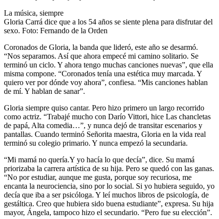
La música, siempre
Gloria Carrá dice que a los 54 años se siente plena para disfrutar del
sexo. Foto: Fernando de la Orden
Coronados de Gloria, la banda que lideró, este año se desarmó.
“Nos separamos. Así que ahora empecé mi camino solitario. Se
terminó un ciclo. Y ahora tengo muchas canciones nuevas”, que ella
misma compone. “Coronados tenía una estética muy marcada. Y
quiero ver por dónde voy ahora”, confiesa. “Mis canciones hablan
de mí. Y hablan de sanar”.
Gloria siempre quiso cantar. Pero hizo primero un largo recorrido
como actriz. “Trabajé mucho con Darío Vittori, hice Las chancletas
de papá, Alta comedia…”, y nunca dejó de transitar escenarios y
pantallas. Cuando terminó Señorita maestra, Gloria en la vida real
terminó su colegio primario. Y nunca empezó la secundaria.
“Mi mamá no quería.Y yo hacía lo que decía”, dice. Su mamá
priorizaba la carrera artística de su hija. Pero se quedó con las ganas.
“No por estudiar, aunque me gusta, porque soy recuriosa, me
encanta la neurociencia, sino por lo social. Si yo hubiera seguido, yo
decía que iba a ser psicóloga. Y leí muchos libros de psicología, de
gestáltica. Creo que hubiera sido buena estudiante”, expresa. Su hija
mayor, Ángela, tampoco hizo el secundario. “Pero fue su elección”.