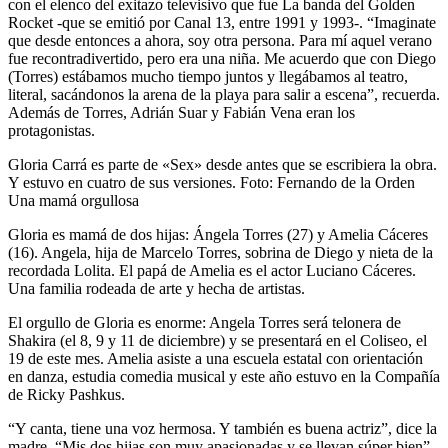
con el elenco del exitazo televisivo que fue La banda del Golden
Rocket -que se emitió por Canal 13, entre 1991 y 1993-. “Imaginate
que desde entonces a ahora, soy otra persona. Para mí aquel verano
fue recontradivertido, pero era una niña. Me acuerdo que con Diego
(Torres) estábamos mucho tiempo juntos y llegábamos al teatro,
literal, sacándonos la arena de la playa para salir a escena”, recuerda.
Además de Torres, Adrián Suar y Fabián Vena eran los
protagonistas.
Gloria Carrá es parte de «Sex» desde antes que se escribiera la obra.
Y estuvo en cuatro de sus versiones. Foto: Fernando de la Orden
Una mamá orgullosa
Gloria es mamá de dos hijas: Ángela Torres (27) y Amelia Cáceres
(16). Angela, hija de Marcelo Torres, sobrina de Diego y nieta de la
recordada Lolita. El papá de Amelia es el actor Luciano Cáceres.
Una familia rodeada de arte y hecha de artistas.
El orgullo de Gloria es enorme: Angela Torres será telonera de
Shakira (el 8, 9 y 11 de diciembre) y se presentará en el Coliseo, el
19 de este mes. Amelia asiste a una escuela estatal con orientación
en danza, estudia comedia musical y este año estuvo en la Compañía
de Ricky Pashkus.
“Y canta, tiene una voz hermosa. Y también es buena actriz”, dice la
madre. “Mis dos hijas son muy apasionadas y se llevan súper bien”,