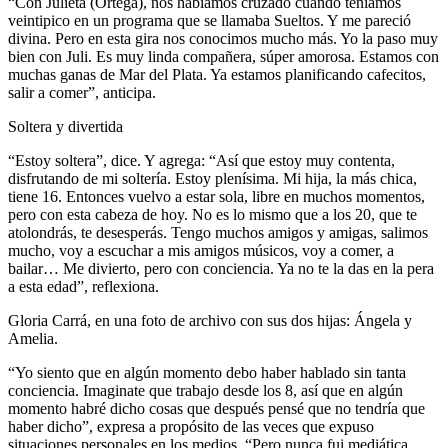
“Con Julieta (Ortega), nos habíamos cruzado cuando teníamos
veintipico en un programa que se llamaba Sueltos. Y me pareció
divina. Pero en esta gira nos conocimos mucho más. Yo la paso muy
bien con Juli. Es muy linda compañera, súper amorosa. Estamos con
muchas ganas de Mar del Plata. Ya estamos planificando cafecitos,
salir a comer”, anticipa.
Soltera y divertida
“Estoy soltera”, dice. Y agrega: “Así que estoy muy contenta,
disfrutando de mi soltería. Estoy plenísima. Mi hija, la más chica,
tiene 16. Entonces vuelvo a estar sola, libre en muchos momentos,
pero con esta cabeza de hoy. No es lo mismo que a los 20, que te
atolondrás, te desesperás. Tengo muchos amigos y amigas, salimos
mucho, voy a escuchar a mis amigos músicos, voy a comer, a
bailar… Me divierto, pero con conciencia. Ya no te la das en la pera
a esta edad”, reflexiona.
Gloria Carrá, en una foto de archivo con sus dos hijas: Ángela y
Amelia.
“Yo siento que en algún momento debo haber hablado sin tanta
conciencia. Imaginate que trabajo desde los 8, así que en algún
momento habré dicho cosas que después pensé que no tendría que
haber dicho”, expresa a propósito de las veces que expuso
situaciones personales en los medios. “Pero nunca fui mediática.