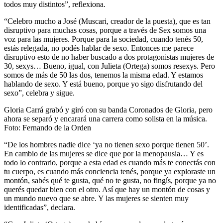
todos muy distintos”, reflexiona.
“Celebro mucho a José (Muscari, creador de la puesta), que es tan
disruptivo para muchas cosas, porque a través de Sex somos una
voz para las mujeres. Porque para la sociedad, cuando tenés 50,
estás relegada, no podés hablar de sexo. Entonces me parece
disruptivo esto de no haber buscado a dos protagonistas mujeres de
30, sexys… Bueno, igual, con Julieta (Ortega) somos resexys. Pero
somos de más de 50 las dos, tenemos la misma edad. Y estamos
hablando de sexo. Y está bueno, porque yo sigo disfrutando del
sexo”, celebra y sigue.
Gloria Carrá grabó y giró con su banda Coronados de Gloria, pero
ahora se separó y encarará una carrera como solista en la música.
Foto: Fernando de la Orden
“De los hombres nadie dice ‘ya no tienen sexo porque tienen 50’.
En cambio de las mujeres se dice que por la menopausia… Y es
todo lo contrario, porque a esta edad es cuando más te conectás con
tu cuerpo, es cuando más conciencia tenés, porque ya exploraste un
montón, sabés qué te gusta, qué no te gusta, no fingís, porque ya no
querés quedar bien con el otro. Así que hay un montón de cosas y
un mundo nuevo que se abre. Y las mujeres se sienten muy
identificadas”, declara.