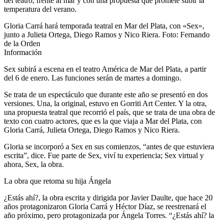
del teatro, frente al mar y con una propuesta que promete subir la
temperatura del verano.
Gloria Carrá hará temporada teatral en Mar del Plata, con «Sex»,
junto a Julieta Ortega, Diego Ramos y Nico Riera. Foto: Fernando
de la Orden
Información
Sex subirá a escena en el teatro América de Mar del Plata, a partir
del 6 de enero. Las funciones serán de martes a domingo.
Se trata de un espectáculo que durante este año se presentó en dos
versiones. Una, la original, estuvo en Gorriti Art Center. Y la otra,
una propuesta teatral que recorrió el país, que se trata de una obra de
texto con cuatro actores, que es la que viaja a Mar del Plata, con
Gloria Carrá, Julieta Ortega, Diego Ramos y Nico Riera.
Gloria se incorporó a Sex en sus comienzos, “antes de que estuviera
escrita”, dice. Fue parte de Sex, viví tu experiencia; Sex virtual y
ahora, Sex, la obra.
La obra que retoma su hija Ángela
¿Estás ahí?, la obra escrita y dirigida por Javier Daulte, que hace 20
años protagonizaron Gloria Carrá y Héctor Díaz, se reestrenará el
año próximo, pero protagonizada por Ángela Torres. “¿Estás ahí? la