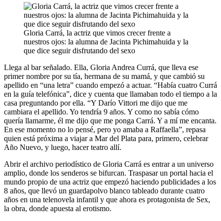
Gloria Carrá, la actriz que vimos crecer frente a
nuestros ojos: la alumna de Jacinta Pichimahuida y la
que dice seguir disfrutando del sexo
Llega al bar señalado. Ella, Gloria Andrea Currá, que lleva ese
primer nombre por su tía, hermana de su mamá, y que cambió su
apellido en “una letra” cuando empezó a actuar. “Había cuatro Currá
en la guía telefónica”, dice y cuenta que llamaban todo el tiempo a la
casa preguntando por ella. “Y Darío Vittori me dijo que me
cambiara el apellido. Yo tendría 9 años. Y como no sabía cómo
quería llamarme, él me dijo que me ponga Carrá. Y a mí me encanta.
En ese momento no lo pensé, pero yo amaba a Raffaella”, repasa
quien está próxima a viajar a Mar del Plata para, primero, celebrar
Año Nuevo, y luego, hacer teatro allí.
Abrir el archivo periodístico de Gloria Carrá es entrar a un universo
amplio, donde los senderos se bifurcan. Traspasar un portal hacia el
mundo propio de una actriz que empezó haciendo publicidades a los
8 años, que llevó un guardapolvo blanco tableado durante cuatro
años en una telenovela infantil y que ahora es protagonista de Sex,
la obra, donde apuesta al erotismo.