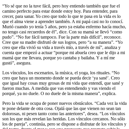
“Yo sé que no la tuve fácil, pero hoy entiendo también que fue el
camino perfecto para estar donde estoy hoy. Para entender, para
crecer, para sanar. Yo creo que todo lo que te pasa en la vida es lo
que el alma viene a aprender también. A mi papá casi no lo conocí.
Murió cuando yo tenía 5 años, pero ya estaba enfermo hacía mucho,
no tengo casi recuerdos de él”, dice. Con su mamá se llevó “como
pudo”. “No fue fácil tampoco. Fue la parte más difícil”, reconoce.
Cree que su madre disfrutó de sus logros, pero “a su manera”. “Yo
creo que ella vivió su vida a través mío, a través de mí”, analiza y
cuenta que empezó a actuar “porque mi abuela creo que le dijo a mi
mamá que me llevara, porque yo cantaba y bailaba. Y a mí me
gustó”, asegura.
Los vínculos, los escenarios, la música, el yoga, los rituales. “No
creo que haya un momento donde se pueda decir ‘ya sané’. Creo
que igual hay cosas muy grosas de mi vida que entendí, que sané y
fueron muchas. A medida que vas entendiendo y vas viendo el
porqué, ya no duele. O no duele de la misma manera”, explica.
Pero la vida se ocupa de poner nuevos obstáculos. “Cada vez la vida
te pone delante de otra cosa. Ojalá que las que vienen no sean tan
dolorosas, ni pesen tanto como las anteriores”, desea. “Los vínculos
son los que más revelan las heridas. Los vínculos cercanos. No sólo
los de pareja”, continúa, pero se dispone a disfrutar de los vínculos y