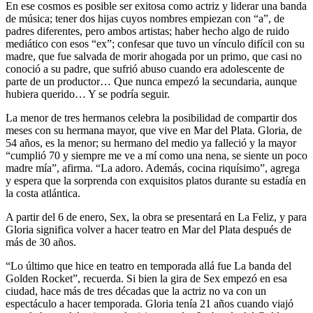
En ese cosmos es posible ser exitosa como actriz y liderar una banda
de música; tener dos hijas cuyos nombres empiezan con “a”, de
padres diferentes, pero ambos artistas; haber hecho algo de ruido
mediático con esos “ex”; confesar que tuvo un vínculo difícil con su
madre, que fue salvada de morir ahogada por un primo, que casi no
conoció a su padre, que sufrió abuso cuando era adolescente de
parte de un productor… Que nunca empezó la secundaria, aunque
hubiera querido… Y se podría seguir.
La menor de tres hermanos celebra la posibilidad de compartir dos
meses con su hermana mayor, que vive en Mar del Plata. Gloria, de
54 años, es la menor; su hermano del medio ya falleció y la mayor
“cumplió 70 y siempre me ve a mí como una nena, se siente un poco
madre mía”, afirma. “La adoro. Además, cocina riquísimo”, agrega
y espera que la sorprenda con exquisitos platos durante su estadía en
la costa atlántica.
A partir del 6 de enero, Sex, la obra se presentará en La Feliz, y para
Gloria significa volver a hacer teatro en Mar del Plata después de
más de 30 años.
“Lo último que hice en teatro en temporada allá fue La banda del
Golden Rocket”, recuerda. Si bien la gira de Sex empezó en esa
ciudad, hace más de tres décadas que la actriz no va con un
espectáculo a hacer temporada. Gloria tenía 21 años cuando viajó