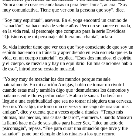
Nunca conté cosas escandalosas ni para tener fama”, aclara. “Soy
muy comunicativa. Tiene que ver con la persona que soy”, dice.
“Soy muy espiritual”, asevera. En el yoga encontró un camino de
“sanación”, ya hace más de veinte años. Pero no se parece en nada,
en la vida real, al personaje que compuso para la serie Envidiosa.
“Quisimos que mi personaje ahí fuera una chanta”, aclara.
Su vida interior tiene que ver con que “soy consciente de que soy un
espíritu haciendo un tránsito y aprendiendo en esta escuela que es la
vida, en un cuerpo material”, explica. “Esos dos mundos, el espíritu
y el cuerpo, se mezclan y hay un equilibrio. En mis canciones hablo
de eso”, introduce su costado musical.
“Yo soy muy de mezclar los dos mundos porque me sale
naturalmente. En mi canción Amigas, hablo de tomar un rivotril
cuando estás mal y también digo que ‘desnudamos los demonios y
bailamos entre flores perfumadas’. Hablo de sanar. Todavía no
llegué a una espiritualidad que sea no tomar ni siquiera una cerveza.
Eso no. Yo salgo, me tomo una cerveza y me cago de risa con mis
amigas”, dice y cuenta que a veces apela a rituales. “Tengo mis
plumas, mis piedras, mis cartas de tarot”, enumera. Cuando Muscari
la llamó hace más de seis años para hacer Sex, “hice un acto de
psicomagia”, repasa. “Fue para curar una situación que tuve y fue
sanador”, pone por ejemplo de los rituales a los que recurre.