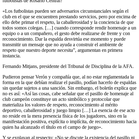
futbolistas de Rosario Central?
«Los futbolistas pueden ser adversarios circunstanciales según el
club en el que se encuentren prestando servicios, pero por encima de
ello debe primar el respeto, la caballerosidad y la conciencia de que
todos somos colegas. […] cuando corresponde rendir homenaje a un
equipo o a un compañero, el gesto debe realizarse de frente y con
reconocimiento. Dar la espalda desvirtúa ese momento y puede
transmitir un mensaje que no ayuda a construir el ambiente de
respeto que nuestro deporte necesita”, argumentan en primera
instancia.
Fernando Mitjans, presidente del Tribunal de Disciplina de la AFA.
Pudieron pensar Verón y compañía que, al no estar reglamentada la
forma en la que debían realizar el pasillo, podían hacerlo de espaldas
sin quedar sujetos a una sanción. Sin embargo, el boletín explica que
no es así: «Así las cosas, cabe señalar que el pasillo de homenaje al
club campeón constituye un acto simbólico y protocolar que
materializa los valores de respeto, reconocimiento al mérito
deportivo, caballerosidad y juego limpio […] La esencia de ese acto
no reside en la mera presencia física de los jugadores, sino en la
manifestación positiva, explícita o implícita, de reconocimiento hacia
quien ha alcanzado el título en el campo de juego».
Y se explayan al respecto: «No se discute la existencia del pasillo ni