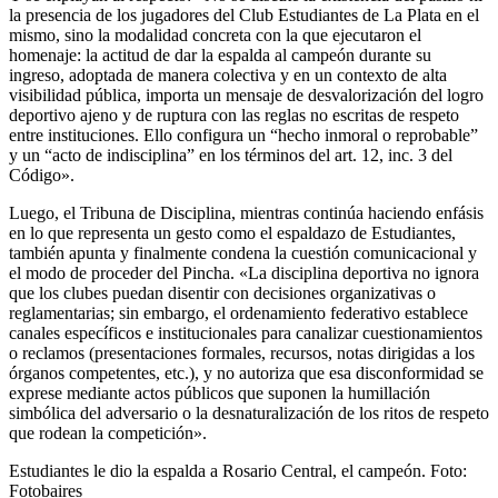
la presencia de los jugadores del Club Estudiantes de La Plata en el
mismo, sino la modalidad concreta con la que ejecutaron el
homenaje: la actitud de dar la espalda al campeón durante su
ingreso, adoptada de manera colectiva y en un contexto de alta
visibilidad pública, importa un mensaje de desvalorización del logro
deportivo ajeno y de ruptura con las reglas no escritas de respeto
entre instituciones. Ello configura un “hecho inmoral o reprobable”
y un “acto de indisciplina” en los términos del art. 12, inc. 3 del
Código».
Luego, el Tribuna de Disciplina, mientras continúa haciendo enfásis
en lo que representa un gesto como el espaldazo de Estudiantes,
también apunta y finalmente condena la cuestión comunicacional y
el modo de proceder del Pincha. «La disciplina deportiva no ignora
que los clubes puedan disentir con decisiones organizativas o
reglamentarias; sin embargo, el ordenamiento federativo establece
canales específicos e institucionales para canalizar cuestionamientos
o reclamos (presentaciones formales, recursos, notas dirigidas a los
órganos competentes, etc.), y no autoriza que esa disconformidad se
exprese mediante actos públicos que suponen la humillación
simbólica del adversario o la desnaturalización de los ritos de respeto
que rodean la competición».
Estudiantes le dio la espalda a Rosario Central, el campeón. Foto:
Fotobaires