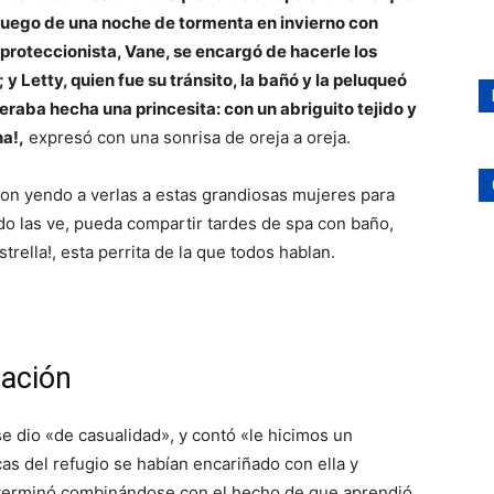
 luego de una noche de tormenta en invierno con
 proteccionista, Vane, se encargó de hacerle los
 y Letty, quien fue su tránsito, la bañó y la peluqueó
eraba hecha una princesita: con un abriguito tejido y
a!,
expresó con una sonrisa de oreja a oreja.
ron yendo a verlas a estas grandiosas mujeres para
 las ve, pueda compartir tardes de spa con baño,
trella!, esta perrita de la que todos hablan.
mación
se dio «de casualidad», y contó «le hicimos un
s del refugio se habían encariñado con ella y
 terminó combinándose con el hecho de que aprendió