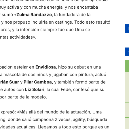
muy activa y con mucha energía, y nos encantaba
 y sumó «
Zulma Randazzo
, la fundadora de la
m y nos propuso incluirla en castings. Todo esto resultó
ores; y la intención siempre fue que Uma se
intas actividades».
pación estelar en
Envidiosa
, hizo su debut en una
la mascota de dos niños y jugaban con pintura, actuó
rián Suar
y
Pilar Gamboa,
y también formó parte de
de autos con
Liz Solari
, la cual Fede, confesó que su
por parte de la modelo.
xpresó: «Más allá del mundo de la actuación, Uma
ng, donde salió campeona 2 veces, agility, búsqueda
ividades acuáticas. Llegamos a todo esto porque es un