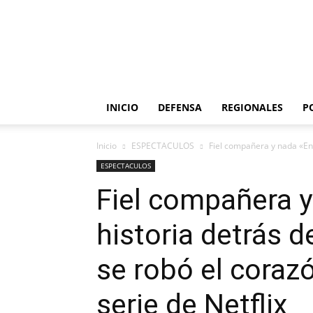
INICIO
DEFENSA
REGIONALES
P
Inicio
ESPECTACULOS
Fiel compañera y nada «Envi
ESPECTACULOS
Fiel compañera y
historia detrás d
se robó el coraz
serie de Netflix