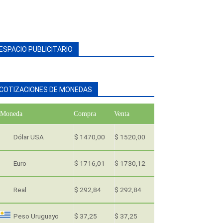
ESPACIO PUBLICITARIO
COTIZACIONES DE MONEDAS
Moneda
Compra
Venta
Dólar USA
$ 1470,00
$ 1520,00
Euro
$ 1716,01
$ 1730,12
Real
$ 292,84
$ 292,84
Peso Uruguayo
$ 37,25
$ 37,25