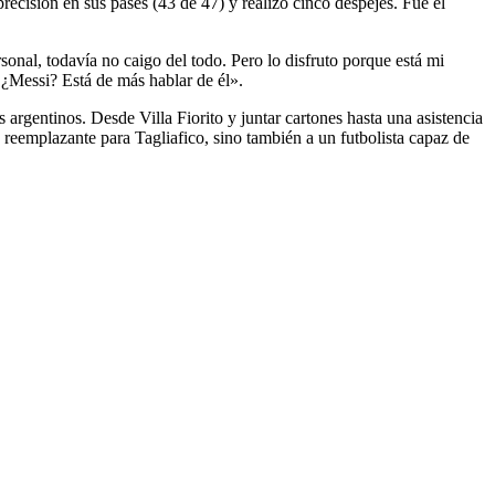
ecisión en sus pases (43 de 47) y realizó cinco despejes. Fue el
onal, todavía no caigo del todo. Pero lo disfruto porque está mi
. ¿Messi? Está de más hablar de él».
 argentinos. Desde Villa Fiorito y juntar cartones hasta una asistencia
 reemplazante para Tagliafico, sino también a un futbolista capaz de