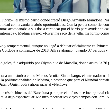
lla Fiorito», el mismo barrio donde creció Diego Armando Maradona. N
ilidad con la zurda le abrió oportunidades. Con la pelota como fiel co
entras acompañaba a sus tíos a cartonear por el barrio para ayudar en c
és entrenaba». Medina agregó: «River me sacó de la villa, me formó co
sivo y temperamental, aunque no llegó a debutar oficialmente en Primera
e Córdoba a comienzos de 2018. Allí se afianzó, jugando 37 partidos y a
ocho goles, fue adquirido por Olympique de Marsella, donde acumula 26 
era a un histórico como Marcos Acuña. Sin embargo, el entrenador nacid
n la polifuncionalidad de Medina, a pesar de que para el Mundial conta
 Qatar. ¿Quién podrá ahora sacar al «Negro»?
erés de hinchas del Barcelona para que el defensor se incorpore al clu
. Y la dejó espectacular. Me hizo recordar los viejos tiempos con Jordi A