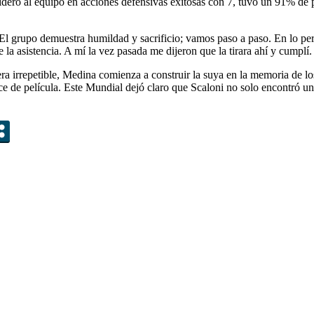
deró al equipo en acciones defensivas exitosas con 7, tuvo un 91% de pr
 El grupo demuestra humildad y sacrificio; vamos paso a paso. En lo pers
 la asistencia. A mí la vez pasada me dijeron que la tirara ahí y cumplí
ra irrepetible, Medina comienza a construir la suya en la memoria de los
ece de película. Este Mundial dejó claro que Scaloni no solo encontró un