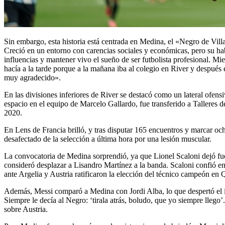
Sin embargo, esta historia está centrada en Medina, el «Negro de Vi
Creció en un entorno con carencias sociales y económicas, pero su hab
influencias y mantener vivo el sueño de ser futbolista profesional. Mi
hacía a la tarde porque a la mañana iba al colegio en River y despu
muy agradecido».
En las divisiones inferiores de River se destacó como un lateral ofen
espacio en el equipo de Marcelo Gallardo, fue transferido a Talleres d
2020.
En Lens de Francia brilló, y tras disputar 165 encuentros y marcar 
desafectado de la selección a última hora por una lesión muscular.
La convocatoria de Medina sorprendió, ya que Lionel Scaloni dejó fu
consideró desplazar a Lisandro Martínez a la banda. Scaloni confió e
ante Argelia y Austria ratificaron la elección del técnico campeón en
Además, Messi comparó a Medina con Jordi Alba, lo que despertó el int
Siempre le decía al Negro: ‘tirala atrás, boludo, que yo siempre llego’
sobre Austria.