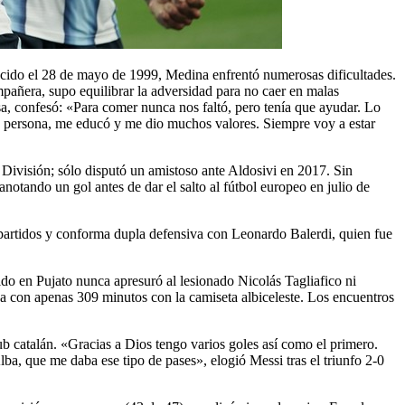
acido el 28 de mayo de 1999, Medina enfrentó numerosas dificultades.
mpañera, supo equilibrar la adversidad para no caer en malas
asa, confesó: «Para comer nunca nos faltó, pero tenía que ayudar. Lo
mo persona, me educó y me dio muchos valores. Siempre voy a estar
 División; sólo disputó un amistoso ante Aldosivi en 2017. Sin
notando un gol antes de dar el salto al fútbol europeo en julio de
partidos y conforma dupla defensiva con Leonardo Balerdi, quien fue
o en Pujato nunca apresuró al lesionado Nicolás Tagliafico ni
ba con apenas 309 minutos con la camiseta albiceleste. Los encuentros
b catalán. «Gracias a Dios tengo varios goles así como el primero.
lba, que me daba ese tipo de pases», elogió Messi tras el triunfo 2-0