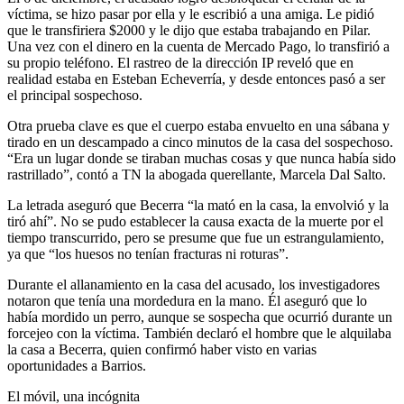
víctima, se hizo pasar por ella y le escribió a una amiga. Le pidió
que le transfiriera $2000 y le dijo que estaba trabajando en Pilar.
Una vez con el dinero en la cuenta de Mercado Pago, lo transfirió a
su propio teléfono. El rastreo de la dirección IP reveló que en
realidad estaba en Esteban Echeverría, y desde entonces pasó a ser
el principal sospechoso.
Otra prueba clave es que el cuerpo estaba envuelto en una sábana y
tirado en un descampado a cinco minutos de la casa del sospechoso.
“Era un lugar donde se tiraban muchas cosas y que nunca había sido
rastrillado”, contó a TN la abogada querellante, Marcela Dal Salto.
La letrada aseguró que Becerra “la mató en la casa, la envolvió y la
tiró ahí”. No se pudo establecer la causa exacta de la muerte por el
tiempo transcurrido, pero se presume que fue un estrangulamiento,
ya que “los huesos no tenían fracturas ni roturas”.
Durante el allanamiento en la casa del acusado, los investigadores
notaron que tenía una mordedura en la mano. Él aseguró que lo
había mordido un perro, aunque se sospecha que ocurrió durante un
forcejeo con la víctima. También declaró el hombre que le alquilaba
la casa a Becerra, quien confirmó haber visto en varias
oportunidades a Barrios.
El móvil, una incógnita