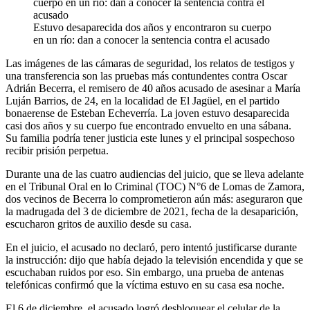
Estuvo desaparecida dos años y encontraron su cuerpo
en un río: dan a conocer la sentencia contra el acusado
Las imágenes de las cámaras de seguridad, los relatos de testigos y
una transferencia son las pruebas más contundentes contra Oscar
Adrián Becerra, el remisero de 40 años acusado de asesinar a María
Luján Barrios, de 24, en la localidad de El Jagüel, en el partido
bonaerense de Esteban Echeverría. La joven estuvo desaparecida
casi dos años y su cuerpo fue encontrado envuelto en una sábana.
Su familia podría tener justicia este lunes y el principal sospechoso
recibir prisión perpetua.
Durante una de las cuatro audiencias del juicio, que se lleva adelante
en el Tribunal Oral en lo Criminal (TOC) N°6 de Lomas de Zamora,
dos vecinos de Becerra lo comprometieron aún más: aseguraron que
la madrugada del 3 de diciembre de 2021, fecha de la desaparición,
escucharon gritos de auxilio desde su casa.
En el juicio, el acusado no declaró, pero intentó justificarse durante
la instrucción: dijo que había dejado la televisión encendida y que se
escuchaban ruidos por eso. Sin embargo, una prueba de antenas
telefónicas confirmó que la víctima estuvo en su casa esa noche.
El 6 de diciembre, el acusado logró desbloquear el celular de la