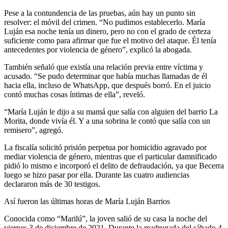
Pese a la contundencia de las pruebas, aún hay un punto sin
resolver: el móvil del crimen. “No pudimos establecerlo. María
Luján esa noche tenía un dinero, pero no con el grado de certeza
suficiente como para afirmar que fue el motivo del ataque. Él tenía
antecedentes por violencia de género”, explicó la abogada.
También señaló que existía una relación previa entre víctima y
acusado. “Se pudo determinar que había muchas llamadas de él
hacia ella, incluso de WhatsApp, que después borró. En el juicio
contó muchas cosas íntimas de ella”, reveló.
“María Luján le dijo a su mamá que salía con alguien del barrio La
Morita, donde vivía él. Y a una sobrina le contó que salía con un
remisero”, agregó.
La fiscalía solicitó prisión perpetua por homicidio agravado por
mediar violencia de género, mientras que el particular damnificado
pidió lo mismo e incorporó el delito de defraudación, ya que Becerra
luego se hizo pasar por ella. Durante las cuatro audiencias
declararon más de 30 testigos.
Así fueron las últimas horas de María Luján Barrios
Conocida como “Marilú”, la joven salió de su casa la noche del
viernes 3 de diciembre de 2021. Durante la madrugada del sábado 4,