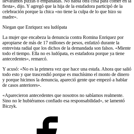
lleváramos pizzas o empanadas. No había otra cosa para comer en la
fiesta», dijo. Y agregó que la hija de la estafadora participó de la
celebración porque la chica «no tiene la culpa de lo que hizo su
madre».
Niegan que Enriquez sea ludópata
La mujer que encabeza la denuncia contra Romina Enriquez por
apropiarse de más de 17 millones de pesos, enfatizó durante la
entrevista radial que los dichos de la demandada son falsos. «Miente
todo el tiempo. Ella no es ludópata, es estafadora porque ya tiene
antecedentes», remarcó.
Y acusó: «No es la primera vez que hace una estafa. Ahora que salió
todo esto y que trascendió porque es muchísimo el monto de dinero
y porque hicimos la denuncia, apareció gente que empezó a hablar
de casos anteriores».
«Aparecieron antecedentes que nosotros no sabíamos realmente.
Sino no le hubiéramos confiado esa responsabilidad», se lamentó
Biczyk.