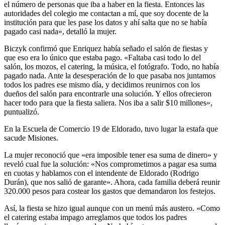
el número de personas que iba a haber en la fiesta. Entonces las
autoridades del colegio me contactan a mí, que soy docente de la
institución para que les pase los datos y ahí salta que no se había
pagado casi nada», detalló la mujer.
Biczyk confirmó que Enriquez había señado el salón de fiestas y
que eso era lo único que estaba pago. «Faltaba casi todo lo del
salón, los mozos, el catering, la música, el fotógrafo. Todo, no había
pagado nada. Ante la desesperación de lo que pasaba nos juntamos
todos los padres ese mismo día, y decidimos reunirnos con los
dueños del salón para encontrarle una solución. Y ellos ofrecieron
hacer todo para que la fiesta saliera. Nos iba a salir $10 millones»,
puntualizó.
En la Escuela de Comercio 19 de Eldorado, tuvo lugar la estafa que
sacude Misiones.
La mujer reconoció que «era imposible tener esa suma de dinero» y
reveló cual fue la solución: «Nos comprometimos a pagar esa suma
en cuotas y hablamos con el intendente de Eldorado (Rodrigo
Durán), que nos salió de garante». Ahora, cada familia deberá reunir
320.000 pesos para costear los gastos que demandaron los festejos.
Así, la fiesta se hizo igual aunque con un menú más austero. «Como
el catering estaba impago arreglamos que todos los padres