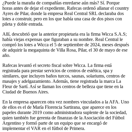
¿Puede la maraña de compañías enredarse aún más? Sí. Porque
horas antes de dejar el expediente, Rafecas ordenó allanar el country
Ayres de Pilar, donde la empresa Real Central SRL declaraba dos
lotes a construir, pero en los que había una casa de dos pisos con
pileta y doble entrada.
Allí, descubrió que la anterior propietaria era la firma Wicca S.A.S;
había viejas expensas que figuraban a su nombre. Real Central le
compró los lotes a Wicca el 5 de septiembre de 2024, meses después
de adquirir la megaquinta de Villa Rosa, Pilar, el 30 de mayo de ese
año.
Rafecas levantó el secreto fiscal sobre Wicca. La firma está
registrada para prestar servicios de centros de estética, spa y
similares, que incluyen baños turcos, saunas, solariums, centros de
masajes y adelgazamiento. Además, tiene registrada la marca La
Fleur de Sartí. Así se llaman los centros de belleza que tiene en la
Ciudad de Buenos Aires.
En la empresa aparecen otra vez nombres vinculados a la AFA. Uno
de ellos es el de María Florencia Sartirana, que aparece en los
papeles durante 2019 como administradora suplente de la sociedad,
quien también fue gerenta de finanzas de la Asociación del Fútbol
Argentino y formó parte de un equipo que se encargó de
implementar el VAR en el fútbol de Primera.