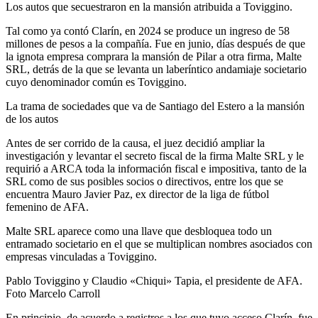
Los autos que secuestraron en la mansión atribuida a Toviggino.
Tal como ya contó Clarín, en 2024 se produce un ingreso de 58
millones de pesos a la compañía. Fue en junio, días después de que
la ignota empresa comprara la mansión de Pilar a otra firma, Malte
SRL, detrás de la que se levanta un laberíntico andamiaje societario
cuyo denominador común es Toviggino.
La trama de sociedades que va de Santiago del Estero a la mansión
de los autos
Antes de ser corrido de la causa, el juez decidió ampliar la
investigación y levantar el secreto fiscal de la firma Malte SRL y le
requirió a ARCA toda la información fiscal e impositiva, tanto de la
SRL como de sus posibles socios o directivos, entre los que se
encuentra Mauro Javier Paz, ex director de la liga de fútbol
femenino de AFA.
Malte SRL aparece como una llave que desbloquea todo un
entramado societario en el que se multiplican nombres asociados con
empresas vinculadas a Toviggino.
Pablo Toviggino y Claudio «Chiqui» Tapia, el presidente de AFA.
Foto Marcelo Carroll
En principio, de acuerdo a registros a los que tuvo acceso Clarín, fue