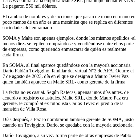
La AFA contrató a la empresa Malte SRL para implementar el VAR.
Le pagaron 550 mil dólares.
El cambio de nombres y de acciones que pasan de mano en mano en
poco menos de un año es una mecánica que se replica en diferentes
sociedades del entramado.
SOMA y Malte son apenas ejemplos, donde los mismos apellidos -al
menos diez- se repiten comprándose y vendiéndose entre ellos parte
de empresas, como queriendo enmascarar de quién es realmente
cada firma.
En SOMA, al final aparece quedándose con la mayoría accionaria
Darío Fabián Toviggino, familiar del virtual N°2 de AFA. Ocurre el
7 de agosto de 2023, día en el que se designa a Mauro Javier Paz -
quien también aparece en Malte SRL- como gerente de la firma.
La fecha no es casual. Según Rafecas, apenas unos días antes, de
acuerdo a registros catastrales, Malte SRL, donde Mauro Paz era
gerente, le compró al ex futbolista Carlos Tevez el predio de la
mansión de Villa Rosa.
Días después, a Paz lo nombraron también gerente de SOMA, justo
cuando un Toviggino, Darío, se quedaba con la mayoría accionaria.
Darío Toviggino, a su vez. forma parte de otras empresas de Pablo