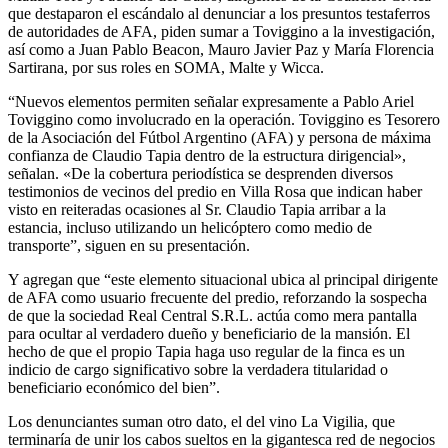
que destaparon el escándalo al denunciar a los presuntos testaferros
de autoridades de AFA, piden sumar a Toviggino a la investigación,
así como a Juan Pablo Beacon, Mauro Javier Paz y María Florencia
Sartirana, por sus roles en SOMA, Malte y Wicca.
“Nuevos elementos permiten señalar expresamente a Pablo Ariel
Toviggino como involucrado en la operación. Toviggino es Tesorero
de la Asociación del Fútbol Argentino (AFA) y persona de máxima
confianza de Claudio Tapia dentro de la estructura dirigencial»,
señalan. «De la cobertura periodística se desprenden diversos
testimonios de vecinos del predio en Villa Rosa que indican haber
visto en reiteradas ocasiones al Sr. Claudio Tapia arribar a la
estancia, incluso utilizando un helicóptero como medio de
transporte”, siguen en su presentación.
Y agregan que “este elemento situacional ubica al principal dirigente
de AFA como usuario frecuente del predio, reforzando la sospecha
de que la sociedad Real Central S.R.L. actúa como mera pantalla
para ocultar al verdadero dueño y beneficiario de la mansión. El
hecho de que el propio Tapia haga uso regular de la finca es un
indicio de cargo significativo sobre la verdadera titularidad o
beneficiario económico del bien”.
Los denunciantes suman otro dato, el del vino La Vigilia, que
terminaría de unir los cabos sueltos en la gigantesca red de negocios