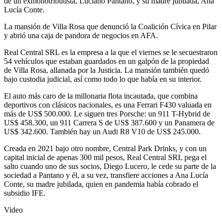
de un exmonotributista, Luciano Pantano, y su madre jubilada, Ana
Lucía Conte.
La mansión de Villa Rosa que denunció la Coalición Cívica en Pilar
y abrió una caja de pandora de negocios en AFA.
Real Central SRL es la empresa a la que el viernes se le secuestraron
54 vehículos que estaban guardados en un galpón de la propiedad
de Villa Rosa, allanada por la Justicia. La mansión también quedó
bajo custodia judicial, así como todo lo que había en su interior.
El auto más caro de la millonaria flota incautada, que combina
deportivos con clásicos nacionales, es una Ferrari F430 valuada en
más de US$ 500.000. Le siguen tres Porsche: un 911 T-Hybrid de
US$ 458.300, un 911 Carrera S de US$ 387.600 y un Panamera de
US$ 342.600. También hay un Audi R8 V10 de US$ 245.000.
Creada en 2021 bajo otro nombre, Central Park Drinks, y con un
capital inicial de apenas 300 mil pesos, Real Central SRL pega el
salto cuando uno de sus socios, Diego Lucero, le cede su parte de la
sociedad a Pantano y él, a su vez, transfiere acciones a Ana Lucía
Conte, su madre jubilada, quien en pandemia había cobrado el
subsidio IFE.
Video