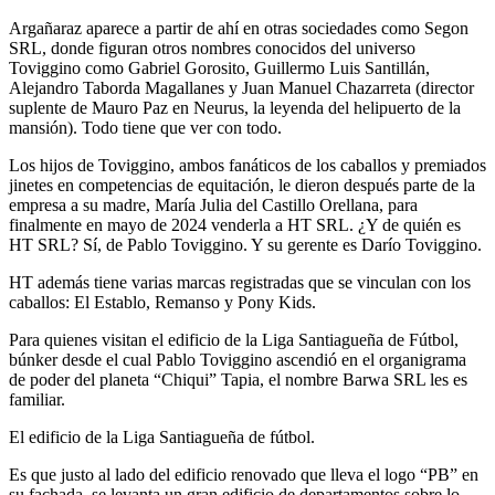
Argañaraz aparece a partir de ahí en otras sociedades como Segon
SRL, donde figuran otros nombres conocidos del universo
Toviggino como Gabriel Gorosito, Guillermo Luis Santillán,
Alejandro Taborda Magallanes y Juan Manuel Chazarreta (director
suplente de Mauro Paz en Neurus, la leyenda del helipuerto de la
mansión). Todo tiene que ver con todo.
Los hijos de Toviggino, ambos fanáticos de los caballos y premiados
jinetes en competencias de equitación, le dieron después parte de la
empresa a su madre, María Julia del Castillo Orellana, para
finalmente en mayo de 2024 venderla a HT SRL. ¿Y de quién es
HT SRL? Sí, de Pablo Toviggino. Y su gerente es Darío Toviggino.
HT además tiene varias marcas registradas que se vinculan con los
caballos: El Establo, Remanso y Pony Kids.
Para quienes visitan el edificio de la Liga Santiagueña de Fútbol,
búnker desde el cual Pablo Toviggino ascendió en el organigrama
de poder del planeta “Chiqui” Tapia, el nombre Barwa SRL les es
familiar.
El edificio de la Liga Santiagueña de fútbol.
Es que justo al lado del edificio renovado que lleva el logo “PB” en
su fachada, se levanta un gran edificio de departamentos sobre lo