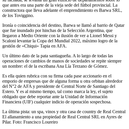
que antes era una parte de la vieja sede del fútbol provincial. La
constructora que lleva adelante el emprendimiento es Barwa SRL,
de los Toviggino.
Ironía o coincidencia del destino, Barwa se llamó al barrio de Qatar
que fue inundado por hinchas de la Selección Argentina, que
llegaron a Medio Oriente con la ilusión de ver a Lionel Messi y
Scaloni levantar la Copa del Mundial 2022, máximo logro de la
gestión de «Chiqui» Tapia en AFA.
Un último dato de la pata santiagueña. A lo largo de todas las
operaciones de cambios de manos de sociedades se repite siempre
un nombre: el de la escribana Ana Lía Terzano de Gómez.
Es ella quien rubrica con su firma cada pase accionario en el
emporio de empresas que de alguna forma u otra orbitan alrededor
del N°2 de AFA y presidente de Central Norte de Santiago del
Estero. Y es al mismo tiempo, tal como marca la ley, el sujeto
obligado que debe reportar ante la Unidad de Información
Financiera (UIF) cualquier indicio de operación sospechosa.
La última pista: un spa, vinos y otra casa de country de Real Central
El allanamiento a una propiedad de Real Central SRL en Ayres de
Pilar. Foto: Francisco Loureiro