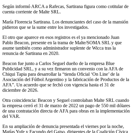
Según informó ARCA a Rafecas, Sartirana figura como cotitular de
cuenta corriente de Malte SRL.
María Florencia Sartirana. Los denunciantes del caso de la mansión
pidieron que se la sume entre los investigados.
El otro que aparece en esos registros es el ya mencionado Juan
Pablo Beacon, presente en la trama de Malte/SOMA SRL y que
asume también como administrador suplente de Wicca tras la
renuncia de Sartirana en 2020.
Beacon fue junto a Carlos Seguel dueño de la empresa Blue
Publicidad SRL, y a su vez firmaron un convenio con la AFA de
Chiqui Tapia para desarrollar la “tienda Oficial ‘On Line’ de la
Asociación del Fútbol Argentino y la fabricación de Productos de la
AFA”. Un acuerdo que se fechó con vigencia hasta el 31 de
diciembre de 2026.
Otra coincidencia: Beacon y Seguel controlaban Malte SRL cuando
la empresa cerró el 31 de marzo de 2022 un pago de 550 mil dólares
de una contratación directa de AFA para obras en la implementación
del VAR.
En su ampliación de denuncia presentada el viernes por la noche,
Matías Yofe y Facundo del Gaiso, dirigentes de la Coalición Cívica