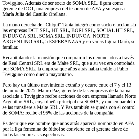
Toviggino. Además de ser socio de SOMA SRL, figura como
gerente de DCT, una empresa del tesorero de AFA y su esposa
María Julia del Castillo Orellana.
La mano derecha de “Chiqui” Tapia integró como socio o accionista
las empresas DCT SRL, HT SRL, BORI SRL, SOCIAL HT SRL,
INDUNOA SRL, SOMA SRL, INDUNOA, NORTE
ARGENTINO SRL, 5 ESPERANZAS y en varias figura Darío, su
familiar.
Recapitulando: la mansión que compraron los denunciados a través
de Real Central SRL era de Malte SRL, que a su vez era controlada
por SOMA SRL, la empresa que años atrás había tenido a Pablo
Toviggino como dueño mayoritario.
Pero hay un último movimiento extraño y ocurre entre el 7 y el 13
de junio de 2025. Mauro Paz, gerente de las empresas de la trama
asociada a Toviggino recibe acciones de otra empresa llamada Norte
Argentino SRL, cuya dueña principal era SOMA, y que en paralelo
se las transfiere a Malte SRL. Y Paz también se queda con el control
de SOMA: recibe el 95% de las acciones de la compañía.
Es decir que ese hombre que años atrás aparecía nombrado en AFA
por la liga femenina de fútbol se convierte en el gerente clave de
todas las empresas sospechosas.