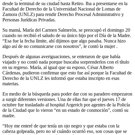
desde la terminal de su ciudad hasta Retiro. Iba a presentarse en la
Facultad de Derecho de la Universidad Nacional de Lomas de
Zamora (UNLZ) para rendir Derecho Procesal Administrativo y
Personas Jurídicas Privadas.
Su mamá, María del Carmen Salmerón, se preocupó el domingo 20
cuando no recibió el saludo de su único hijo por el Día de la Madre.
“Esa fue la fecha límite, ahí dijimos que algo pasaba. Nunca hizo
algo así de no comunicarse con nosotros”, le contó la mujer .
Después de algunas averiguaciones, se enteraron de que había
viajado y no contó nada porque buscaba sorprenderlos con el título
en su regreso. María, al igual que su esposo, César Alberto
Cárdenas, pudieron confirmar que esto fue así porque la Facultad de
Derecho de la UNLZ les informó que estaba inscripto en esas
materias.
En medio de la búsqueda para poder dar con su paradero empezaron
a surgir diferentes versiones. Una de ellas fue que el jueves 17 de
octubre fue trasladado al hospital Argerich por agentes de la Policía
de la Ciudad que lo vieron “en un estado de conmoción”, contó su
madre.
“Hoy me enteré de que tenía un ojo negro y que estaba con la
cabeza golpeada, pero no sé cuándo ocurrió eso, son cosas que se