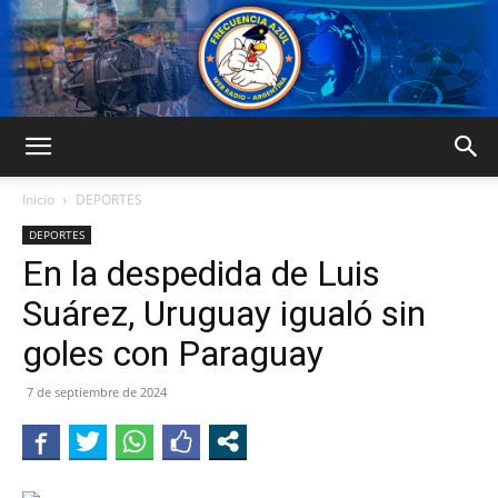
FRECUENCIA
Inicio
DEPORTES
DEPORTES
En la despedida de Luis
AZUL
Suárez, Uruguay igualó sin
goles con Paraguay
7 de septiembre de 2024