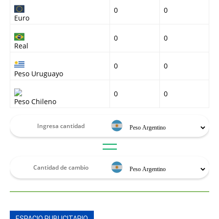
0
0
Euro
0
0
Real
0
0
Peso Uruguayo
0
0
Peso Chileno
ESPACIO PUBLICITARIO