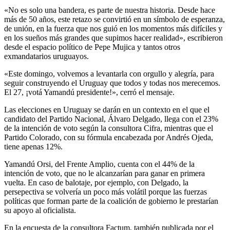
«No es solo una bandera, es parte de nuestra historia. Desde hace
más de 50 años, este retazo se convirtió en un símbolo de esperanza,
de unión, en la fuerza que nos guió en los momentos más difíciles y
en los sueños más grandes que supimos hacer realidad», escribieron
desde el espacio político de Pepe Mujica y tantos otros
exmandatarios uruguayos.
«Este domingo, volvemos a levantarla con orgullo y alegría, para
seguir construyendo el Uruguay que todos y todas nos merecemos.
El 27, ¡votá Yamandú presidente!», cerró el mensaje.
Las elecciones en Uruguay se darán en un contexto en el que el
candidato del Partido Nacional, Álvaro Delgado, llega con el 23%
de la intención de voto según la consultora Cifra, mientras que el
Partido Colorado, con su fórmula encabezada por Andrés Ojeda,
tiene apenas 12%.
Yamandú Orsi, del Frente Amplio, cuenta con el 44% de la
intención de voto, que no le alcanzarían para ganar en primera
vuelta. En caso de balotaje, por ejemplo, con Delgado, la
persepectiva se volvería un poco más volátil porque las fuerzas
políticas que forman parte de la coalición de gobierno le prestarían
su apoyo al oficialista.
En la encuesta de la consultora Factum, también publicada por el