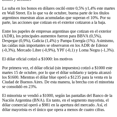
La suba en los bonos en dólares osciló entre 0,5% y1,4% este martes
en Wall Street. En lo que va de octubre, buena parte de los títulos
argentinos muestran alzas acumuladas que superan el 10%. Por su
parte, las acciones que cotizan en el exterior cotizaron a la baja.
Entre los papeles de empresas argentinas que cotizan en el exterior
(ADR), los principales aumentos fueron para BBVA (0,5%),
Despegar (0,9%), Galicia (1,4%) y Pampa Energía (1%). Asimismo,
las caídas más importantes se observaron en los ADR de Edenor
(-0,3%), Mercado Libre (-0,9%), YPF (-0,1) y Loma Negra (-1,3%).
El dólar oficial cotizó a $1000: los motivos
Por primera vez, el dólar oficial (sin impuestos) cotizó a $1000 este
martes 15 de octubre, por lo que el dólar solidario y tarjeta alcanzó
los $1600. Mientras el dólar blue operó a $1235 para la venta en la
Ciudad de Buenos Aires. De esta manera, la brecha con el minorista
se consolidó en 23%.
El minorista se vendió a $1000, según las pantallas del Banco de la
Nación Argentina (BNA). En tanto, en el segmento mayorista, el
dólar comercial operó a $981 en la apertura del mercado. Así, el
dólar mayorista es el único que opera a menos de cuatro cifras.