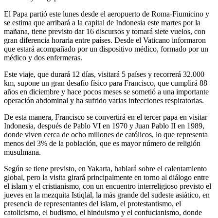
El Papa partió este lunes desde el aeropuerto de Roma-Fiumicino y
se estima que arribará a la capital de Indonesia este martes por la
mañana, tiene previsto dar 16 discursos y tomará siete vuelos, con
gran diferencia horaria entre países. Desde el Vaticano informaron
que estará acompañado por un dispositivo médico, formado por un
médico y dos enfermeras.
Este viaje, que durará 12 días, visitará 5 países y recorrerá 32.000
km, supone un gran desafío físico para Francisco, que cumplirá 88
años en diciembre y hace pocos meses se sometió a una importante
operación abdominal y ha sufrido varias infecciones respiratorias.
De esta manera, Francisco se convertirá en el tercer papa en visitar
Indonesia, después de Pablo VI en 1970 y Juan Pablo II en 1989,
donde viven cerca de ocho millones de católicos, lo que representa
menos del 3% de la población, que es mayor número de religión
musulmana.
Según se tiene previsto, en Yakarta, hablará sobre el calentamiento
global, pero la visita girará principalmente en torno al diálogo entre
el islam y el cristianismo, con un encuentro interreligioso previsto el
jueves en la mezquita Istiqlal, la más grande del sudeste asiático, en
presencia de representantes del islam, el protestantismo, el
catolicismo, el budismo, el hinduismo y el confucianismo, donde