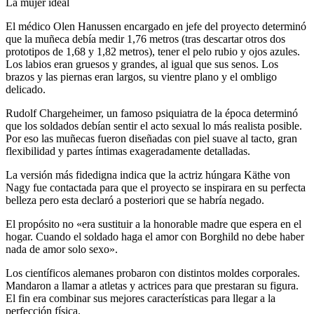
La mujer ideal
El médico Olen Hanussen encargado en jefe del proyecto determinó
que la muñeca debía medir 1,76 metros (tras descartar otros dos
prototipos de 1,68 y 1,82 metros), tener el pelo rubio y ojos azules.
Los labios eran gruesos y grandes, al igual que sus senos. Los
brazos y las piernas eran largos, su vientre plano y el ombligo
delicado.
Rudolf Chargeheimer, un famoso psiquiatra de la época determinó
que los soldados debían sentir el acto sexual lo más realista posible.
Por eso las muñecas fueron diseñadas con piel suave al tacto, gran
flexibilidad y partes íntimas exageradamente detalladas.
La versión más fidedigna indica que la actriz húngara Käthe von
Nagy fue contactada para que el proyecto se inspirara en su perfecta
belleza pero esta declaró a posteriori que se habría negado.
​El propósito no «era sustituir a la honorable madre que espera en el
hogar. Cuando el soldado haga el amor con Borghild no debe haber
nada de amor solo sexo».
Los científicos alemanes probaron con distintos moldes corporales.
Mandaron a llamar a atletas y actrices para que prestaran su figura.
El fin era combinar sus mejores características para llegar a la
perfección física.