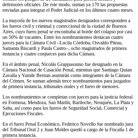
defensores oficiales. De este modo, suman ya 170 las propuestas
enviadas para integrar el Poder Judicial en los últimos cuatro meses.
La mayoría de los nuevos magistrados designados corresponden a
los fueros civil y criminal y correccional de la ciudad de Buenos
Aires, cuyo fuero penal se encontraba al borde del colapso por casi
un 50% de vacantes. Entre los nombramientos destacan cuatro
jueces para la Cámara Civil –Lucila Córdoba, Osvaldo Pitrau,
Samanta Biscardi y Paula Castro–, ocho magistrados de primera
instancia y cuatro conjueces para dicha Cámara.
En el ámbito penal, Nicolás Grappasonno fue designado en la
Cámara Nacional de Casación Penal, mientras que Santiago Quian
Zavalía y Yamile Bernan asumirán como integrantes de la Cámara
del Crimen. Se suman además trece nombramientos para juzgados
de primera instancia, tribunales orales y el fuero de menores.
Los nombramientos se completan con jueces para la justicia federal
en Formosa, Mendoza, San Martín, Bariloche, Neuquén, La Plata y
Salta, así como para los fueros de Seguridad Social, Comercial y
Ejecuciones Fiscales.
En el fuero Penal Económico, Federico Novello fue nombrado juez
del Tribunal Oral 2 y Juan Moldes quedó a cargo de la Fiscalía 1 de
primera instancia.