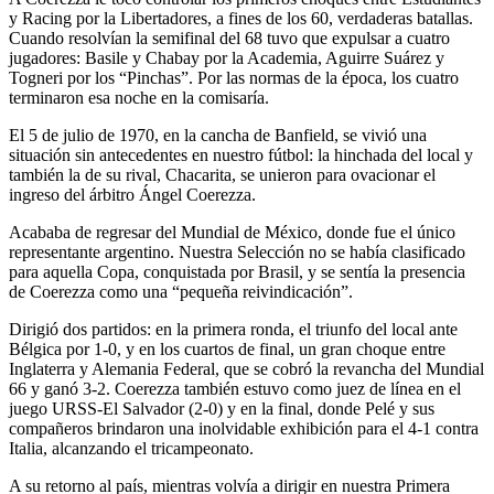
y Racing por la Libertadores, a fines de los 60, verdaderas batallas.
Cuando resolvían la semifinal del 68 tuvo que expulsar a cuatro
jugadores: Basile y Chabay por la Academia, Aguirre Suárez y
Togneri por los “Pinchas”. Por las normas de la época, los cuatro
terminaron esa noche en la comisaría.
El 5 de julio de 1970, en la cancha de Banfield, se vivió una
situación sin antecedentes en nuestro fútbol: la hinchada del local y
también la de su rival, Chacarita, se unieron para ovacionar el
ingreso del árbitro Ángel Coerezza.
Acababa de regresar del Mundial de México, donde fue el único
representante argentino. Nuestra Selección no se había clasificado
para aquella Copa, conquistada por Brasil, y se sentía la presencia
de Coerezza como una “pequeña reivindicación”.
Dirigió dos partidos: en la primera ronda, el triunfo del local ante
Bélgica por 1-0, y en los cuartos de final, un gran choque entre
Inglaterra y Alemania Federal, que se cobró la revancha del Mundial
66 y ganó 3-2. Coerezza también estuvo como juez de línea en el
juego URSS-El Salvador (2-0) y en la final, donde Pelé y sus
compañeros brindaron una inolvidable exhibición para el 4-1 contra
Italia, alcanzando el tricampeonato.
A su retorno al país, mientras volvía a dirigir en nuestra Primera