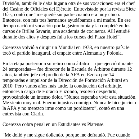
División, también le daba lugar a otra de sus vocaciones: era el chef
del Casino de Oficiales del Ejército. Entrevistado por la revista Siete
Días, contó que “me quedé sin padre cuando era muy chico.
Entonces, con mis tres hermanos ayudábamos a mi madre. En ese
tiempo nació mi vocación por la gastronomía y la completé en los
cursos de Brillat Savarin, una academia de cocineros. Allí estudié
durante dos años y después fui a los cursos del Plaza Hotel”.
Coerezza volvió a dirigir un Mundial en 1978, en nuestro país: le
tocó el partido inaugural, el empate entre Alemania y Polonia.
En la etapa posterior a su retiro como árbitro —que ejerció durante
24 temporadas— fue director de la Escuela de Árbitros durante 12
años, también jefe del predio de la AFA en Ezeiza por 14
temporadas e impulsor de la Dirección de Formación Arbitral en
2010. Pero varios años más tarde, la conducción del arbitraje,
entonces a cargo de Horacio Elizondo, resolvió despedirlo,
provocándole un intenso dolor. “Nunca esperaba vivir esta situación.
Me siento muy mal. Fueron injustos conmigo. Nunca le hice juicio a
la AFA y no merezco irme como un pordiosero”, contó en una
entrevista con Clarín.
Coerezza cobra penal en un Estudiantes vs Platense.
“Me dolió y me sigue doliendo, porque me defraudó. Fue cuando