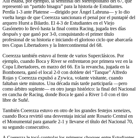
Allí estaba, por ejemplo, la semifinal del Metropolitano del 67, que
representó un “partido bisagra” para la historia de Estudiantes.
Perdía 1-3 ante Platense —dirigido por Ángel Labruna— y lo dio
vuelta luego de que Coerezza sancionara el penal por el puntapié del
arquero Hurst a Bilardo. El 4-3 de Estudiantes en el Viejo
Gasómetro lo llevó hasta la final contra Racing, jugada tres días
después y que ganó por 3-0, conquistando el primer título
profesional de su historia e iniciando el glorioso ciclo que abarcaría
tres Copas Libertadores y la Intercontinental del 68.
Coerezza también estuvo al frente de varios Superclásicos. Por
ejemplo, cuando Boca y River se enfrentaron por primera vez en la
Copa Libertadores, en marzo del 66. En la revancha, jugada en la
Bombonera, ganó el local 2-0 con doblete del “Tanque” Alfredo
Rojas y Coerezza expulsó a Zywica, volante visitante, cuando
faltaban siete minutos. Una década más tarde participaría —pero
como árbitro suplente— en otro juego histórico: la final del Nacional
en cancha de Racing, donde Boca le ganó a River 1-0 con el tiro
libre de Suñé.
También Coerezza estuvo en otro de los grandes festejos xeneizes,
cuando Boca revirtió una desventaja inicial ante Rosario Central en
el Monumental para ganarle 2-1 y llevarse el título del Nacional 70,
su segundo consecutivo.
A Coerezza le tocó controlar los primeros choques entre Estudiantes