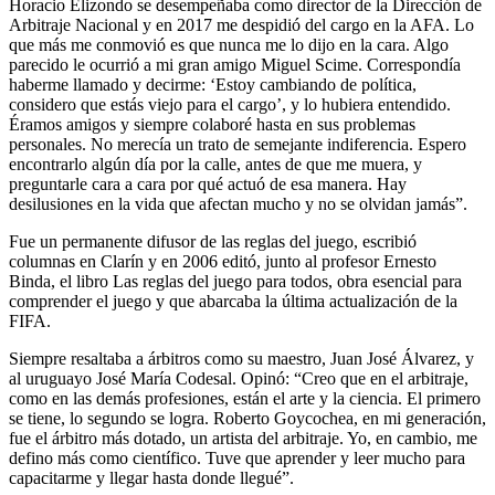
Horacio Elizondo se desempeñaba como director de la Dirección de
Arbitraje Nacional y en 2017 me despidió del cargo en la AFA. Lo
que más me conmovió es que nunca me lo dijo en la cara. Algo
parecido le ocurrió a mi gran amigo Miguel Scime. Correspondía
haberme llamado y decirme: ‘Estoy cambiando de política,
considero que estás viejo para el cargo’, y lo hubiera entendido.
Éramos amigos y siempre colaboré hasta en sus problemas
personales. No merecía un trato de semejante indiferencia. Espero
encontrarlo algún día por la calle, antes de que me muera, y
preguntarle cara a cara por qué actuó de esa manera. Hay
desilusiones en la vida que afectan mucho y no se olvidan jamás”.
Fue un permanente difusor de las reglas del juego, escribió
columnas en Clarín y en 2006 editó, junto al profesor Ernesto
Binda, el libro Las reglas del juego para todos, obra esencial para
comprender el juego y que abarcaba la última actualización de la
FIFA.
Siempre resaltaba a árbitros como su maestro, Juan José Álvarez, y
al uruguayo José María Codesal. Opinó: “Creo que en el arbitraje,
como en las demás profesiones, están el arte y la ciencia. El primero
se tiene, lo segundo se logra. Roberto Goycochea, en mi generación,
fue el árbitro más dotado, un artista del arbitraje. Yo, en cambio, me
defino más como científico. Tuve que aprender y leer mucho para
capacitarme y llegar hasta donde llegué”.