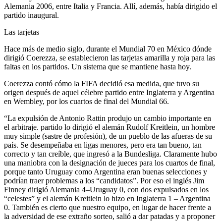
Alemania 2006, entre Italia y Francia. Allí, además, había dirigido el
partido inaugural.
Las tarjetas
Hace más de medio siglo, durante el Mundial 70 en México dónde
dirigió Coerezza, se establecieron las tarjetas amarilla y roja para las
faltas en los partidos. Un sistema que se mantiene hasta hoy.
Coerezza contó cómo la FIFA decidió esa medida, que tuvo su
origen después de aquel célebre partido entre Inglaterra y Argentina
en Wembley, por los cuartos de final del Mundial 66.
“La expulsión de Antonio Rattin produjo un cambio importante en
el arbitraje. partido lo dirigió el alemán Rudolf Kreitlein, un hombre
muy simple (sastre de profesión), de un pueblo de las afueras de su
país. Se desempeñaba en ligas menores, pero era tan bueno, tan
correcto y tan creíble, que ingresó a la Bundesliga. Claramente hubo
una maniobra con la designación de jueces para los cuartos de final,
porque tanto Uruguay como Argentina eran buenas selecciones y
podrían traer problemas a los “candidatos”. Por eso el inglés Jim
Finney dirigió Alemania 4–Uruguay 0, con dos expulsados en los
“celestes” y el alemán Kreitlein lo hizo en Inglaterra 1 – Argentina
0. También es cierto que nuestro equipo, en lugar de hacer frente a
la adversidad de ese extraño sorteo, salió a dar patadas y a proponer