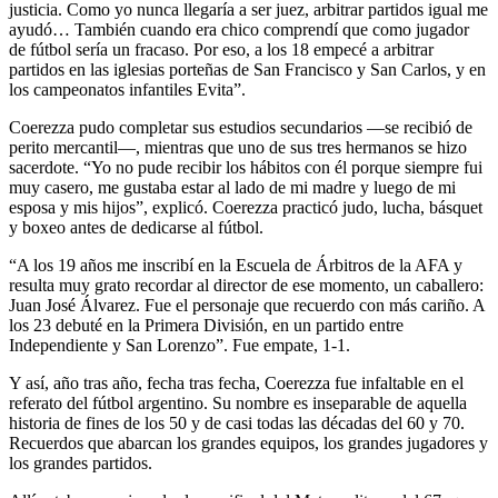
justicia. Como yo nunca llegaría a ser juez, arbitrar partidos igual me
ayudó… También cuando era chico comprendí que como jugador
de fútbol sería un fracaso. Por eso, a los 18 empecé a arbitrar
partidos en las iglesias porteñas de San Francisco y San Carlos, y en
los campeonatos infantiles Evita”.
Coerezza pudo completar sus estudios secundarios —se recibió de
perito mercantil—, mientras que uno de sus tres hermanos se hizo
sacerdote. “Yo no pude recibir los hábitos con él porque siempre fui
muy casero, me gustaba estar al lado de mi madre y luego de mi
esposa y mis hijos”, explicó. Coerezza practicó judo, lucha, básquet
y boxeo antes de dedicarse al fútbol.
“A los 19 años me inscribí en la Escuela de Árbitros de la AFA y
resulta muy grato recordar al director de ese momento, un caballero:
Juan José Álvarez. Fue el personaje que recuerdo con más cariño. A
los 23 debuté en la Primera División, en un partido entre
Independiente y San Lorenzo”. Fue empate, 1-1.
Y así, año tras año, fecha tras fecha, Coerezza fue infaltable en el
referato del fútbol argentino. Su nombre es inseparable de aquella
historia de fines de los 50 y de casi todas las décadas del 60 y 70.
Recuerdos que abarcan los grandes equipos, los grandes jugadores y
los grandes partidos.