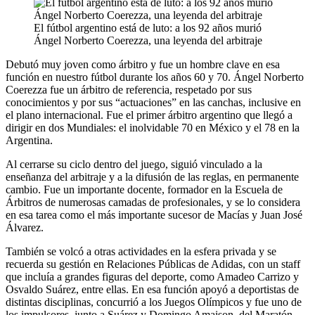
El fútbol argentino está de luto: a los 92 años murió
Ángel Norberto Coerezza, una leyenda del arbitraje
Debutó muy joven como árbitro y fue un hombre clave en esa
función en nuestro fútbol durante los años 60 y 70. Ángel Norberto
Coerezza fue un árbitro de referencia, respetado por sus
conocimientos y por sus “actuaciones” en las canchas, inclusive en
el plano internacional. Fue el primer árbitro argentino que llegó a
dirigir en dos Mundiales: el inolvidable 70 en México y el 78 en la
Argentina.
Al cerrarse su ciclo dentro del juego, siguió vinculado a la
enseñanza del arbitraje y a la difusión de las reglas, en permanente
cambio. Fue un importante docente, formador en la Escuela de
Árbitros de numerosas camadas de profesionales, y se lo considera
en esa tarea como el más importante sucesor de Macías y Juan José
Álvarez.
También se volcó a otras actividades en la esfera privada y se
recuerda su gestión en Relaciones Públicas de Adidas, con un staff
que incluía a grandes figuras del deporte, como Amadeo Carrizo y
Osvaldo Suárez, entre ellas. En esa función apoyó a deportistas de
distintas disciplinas, concurrió a los Juegos Olímpicos y fue uno de
los impulsores, junto a Suárez y Domingo Amaison, del Maratón