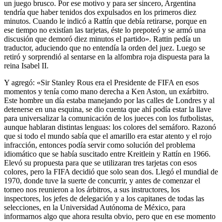
un juego brusco. Por ese motivo y para ser sincero, Argentina
tendría que haber tenidos dos expulsados en los primeros diez
minutos. Cuando le indicó a Rattín que debía retirarse, porque en
ese tiempo no existían las tarjetas, éste lo prepoteó y se armó una
discusión que demoró diez minutos el partido». Rattin pedía un
traductor, aduciendo que no entendía la orden del juez. Luego se
retiró y sorprendió al sentarse en la alfombra roja dispuesta para la
reina Isabel II.
Y agregó: «Sir Stanley Rous era el Presidente de FIFA en esos
momentos y tenía como mano derecha a Ken Aston, un exárbitro.
Este hombre un día estaba manejando por las calles de Londres y al
detenerse en una esquina, se dio cuenta que ahí podía estar la llave
para universalizar la comunicación de los jueces con los futbolistas,
aunque hablaran distintas lenguas: los colores del semáforo. Razonó
que si todo el mundo sabía que el amarillo era estar atento y el rojo
infracción, entonces podía servir como solución del problema
idiomático que se había suscitado entre Kreitlein y Rattín en 1966.
Elevó su propuesta para que se utilizaran tres tarjetas con esos
colores, pero la FIFA decidió que solo sean dos. Llegó el mundial de
1970, donde tuve la suerte de concurrir, y antes de comenzar el
torneo nos reunieron a los árbitros, a sus instructores, los
inspectores, los jefes de delegación y a los capitanes de todas las
selecciones, en la Universidad Autónoma de México, para
informarnos algo que ahora resulta obvio, pero que en ese momento