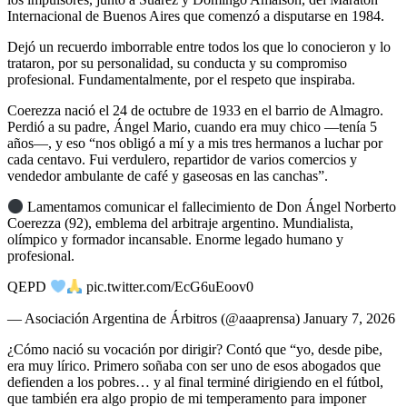
Internacional de Buenos Aires que comenzó a disputarse en 1984.
Dejó un recuerdo imborrable entre todos los que lo conocieron y lo
trataron, por su personalidad, su conducta y su compromiso
profesional. Fundamentalmente, por el respeto que inspiraba.
Coerezza nació el 24 de octubre de 1933 en el barrio de Almagro.
Perdió a su padre, Ángel Mario, cuando era muy chico —tenía 5
años—, y eso “nos obligó a mí y a mis tres hermanos a luchar por
cada centavo. Fui verdulero, repartidor de varios comercios y
vendedor ambulante de café y gaseosas en las canchas”.
Lamentamos comunicar el fallecimiento de Don Ángel Norberto
Coerezza (92), emblema del arbitraje argentino. Mundialista,
olímpico y formador incansable. Enorme legado humano y
profesional.
QEPD
pic.twitter.com/EcG6uEoov0
— Asociación Argentina de Árbitros (@aaaprensa) January 7, 2026
¿Cómo nació su vocación por dirigir? Contó que “yo, desde pibe,
era muy lírico. Primero soñaba con ser uno de esos abogados que
defienden a los pobres… y al final terminé dirigiendo en el fútbol,
que también era algo propio de mi temperamento para imponer