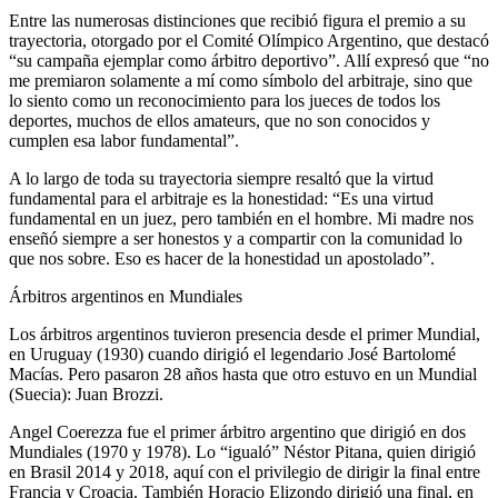
Entre las numerosas distinciones que recibió figura el premio a su
trayectoria, otorgado por el Comité Olímpico Argentino, que destacó
“su campaña ejemplar como árbitro deportivo”. Allí expresó que “no
me premiaron solamente a mí como símbolo del arbitraje, sino que
lo siento como un reconocimiento para los jueces de todos los
deportes, muchos de ellos amateurs, que no son conocidos y
cumplen esa labor fundamental”.
A lo largo de toda su trayectoria siempre resaltó que la virtud
fundamental para el arbitraje es la honestidad: “Es una virtud
fundamental en un juez, pero también en el hombre. Mi madre nos
enseñó siempre a ser honestos y a compartir con la comunidad lo
que nos sobre. Eso es hacer de la honestidad un apostolado”.
Árbitros argentinos en Mundiales
Los árbitros argentinos tuvieron presencia desde el primer Mundial,
en Uruguay (1930) cuando dirigió el legendario José Bartolomé
Macías. Pero pasaron 28 años hasta que otro estuvo en un Mundial
(Suecia): Juan Brozzi.
Angel Coerezza fue el primer árbitro argentino que dirigió en dos
Mundiales (1970 y 1978). Lo “igualó” Néstor Pitana, quien dirigió
en Brasil 2014 y 2018, aquí con el privilegio de dirigir la final entre
Francia y Croacia. También Horacio Elizondo dirigió una final, en