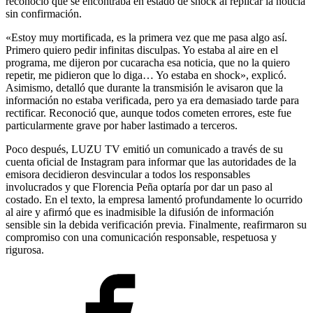
reconoció que se encontraba en estado de shock al replicar la noticia
sin confirmación.
«Estoy muy mortificada, es la primera vez que me pasa algo así.
Primero quiero pedir infinitas disculpas. Yo estaba al aire en el
programa, me dijeron por cucaracha esa noticia, que no la quiero
repetir, me pidieron que lo diga… Yo estaba en shock», explicó.
Asimismo, detalló que durante la transmisión le avisaron que la
información no estaba verificada, pero ya era demasiado tarde para
rectificar. Reconoció que, aunque todos cometen errores, este fue
particularmente grave por haber lastimado a terceros.
Poco después, LUZU TV emitió un comunicado a través de su
cuenta oficial de Instagram para informar que las autoridades de la
emisora decidieron desvincular a todos los responsables
involucrados y que Florencia Peña optaría por dar un paso al
costado. En el texto, la empresa lamentó profundamente lo ocurrido
al aire y afirmó que es inadmisible la difusión de información
sensible sin la debida verificación previa. Finalmente, reafirmaron su
compromiso con una comunicación responsable, respetuosa y
rigurosa.