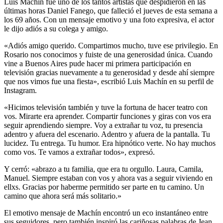
Luis Machín fue uno de los tantos artistas que despidieron en las
últimas horas Daniel Fanego, que falleció el jueves de esta semana a
los 69 años. Con un mensaje emotivo y una foto expresiva, el actor
le dijo adiós a su colega y amigo.
«Adiós amigo querido. Compartimos mucho, tuve ese privilegio. En
Rosario nos conocimos y fuiste de una generosidad única. Cuando
vine a Buenos Aires pude hacer mi primera participación en
televisión gracias nuevamente a tu generosidad y desde ahí siempre
que nos vimos fue una fiesta», escribió Luis Machín en su perfil de
Instagram.
«Hicimos televisión también y tuve la fortuna de hacer teatro con
vos. Mirarte era aprender. Compartir funciones y giras con vos era
seguir aprendiendo siempre. Voy a extrañar tu voz, tu presencia
adentro y afuera del escenario. Adentro y afuera de la pantalla. Tu
lucidez. Tu entrega. Tu humor. Era hipnótico verte. No hay muchos
como vos. Te vamos a extrañar todos», expresó.
Y cerró: «abrazo a tu familia, que era tu orgullo. Laura, Camila,
Manuel. Siempre estaban con vos y ahora vas a seguir viviendo en
ellxs. Gracias por haberme permitido ser parte en tu camino. Un
camino que ahora será más solitario.»
El emotivo mensaje de Machín encontró un eco instantáneo entre
sus seguidores, pero también inspiró las cariñosas palabras de Jean