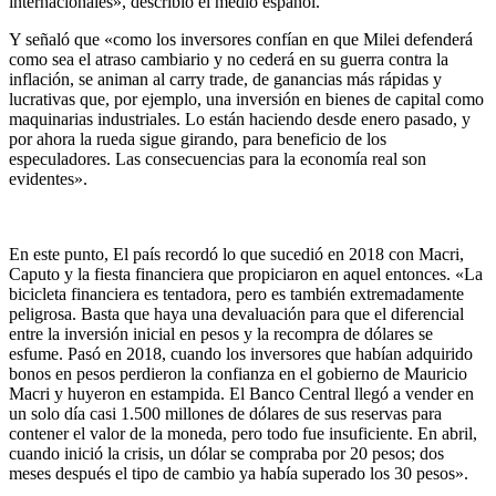
internacionales», describió el medio español.
Y señaló que «como los inversores confían en que Milei defenderá
como sea el atraso cambiario y no cederá en su guerra contra la
inflación, se animan al carry trade, de ganancias más rápidas y
lucrativas que, por ejemplo, una inversión en bienes de capital como
maquinarias industriales. Lo están haciendo desde enero pasado, y
por ahora la rueda sigue girando, para beneficio de los
especuladores. Las consecuencias para la economía real son
evidentes».
En este punto, El país recordó lo que sucedió en 2018 con Macri,
Caputo y la fiesta financiera que propiciaron en aquel entonces. «La
bicicleta financiera es tentadora, pero es también extremadamente
peligrosa. Basta que haya una devaluación para que el diferencial
entre la inversión inicial en pesos y la recompra de dólares se
esfume. Pasó en 2018, cuando los inversores que habían adquirido
bonos en pesos perdieron la confianza en el gobierno de Mauricio
Macri y huyeron en estampida. El Banco Central llegó a vender en
un solo día casi 1.500 millones de dólares de sus reservas para
contener el valor de la moneda, pero todo fue insuficiente. En abril,
cuando inició la crisis, un dólar se compraba por 20 pesos; dos
meses después el tipo de cambio ya había superado los 30 pesos».