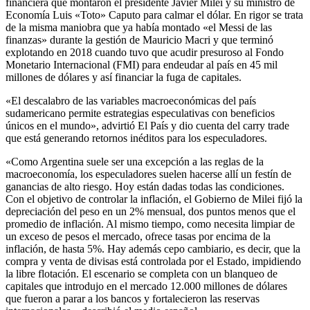
financiera que montaron el presidente Javier Milei y su ministro de
Economía Luis «Toto» Caputo para calmar el dólar. En rigor se trata
de la misma maniobra que ya había montado «el Messi de las
finanzas» durante la gestión de Mauricio Macri y que terminó
explotando en 2018 cuando tuvo que acudir presuroso al Fondo
Monetario Internacional (FMI) para endeudar al país en 45 mil
millones de dólares y así financiar la fuga de capitales.
«El descalabro de las variables macroeconómicas del país
sudamericano permite estrategias especulativas con beneficios
únicos en el mundo», advirtió El País y dio cuenta del carry trade
que está generando retornos inéditos para los especuladores.
«Como Argentina suele ser una excepción a las reglas de la
macroeconomía, los especuladores suelen hacerse allí un festín de
ganancias de alto riesgo. Hoy están dadas todas las condiciones.
Con el objetivo de controlar la inflación, el Gobierno de Milei fijó la
depreciación del peso en un 2% mensual, dos puntos menos que el
promedio de inflación. Al mismo tiempo, como necesita limpiar de
un exceso de pesos el mercado, ofrece tasas por encima de la
inflación, de hasta 5%. Hay además cepo cambiario, es decir, que la
compra y venta de divisas está controlada por el Estado, impidiendo
la libre flotación. El escenario se completa con un blanqueo de
capitales que introdujo en el mercado 12.000 millones de dólares
que fueron a parar a los bancos y fortalecieron las reservas