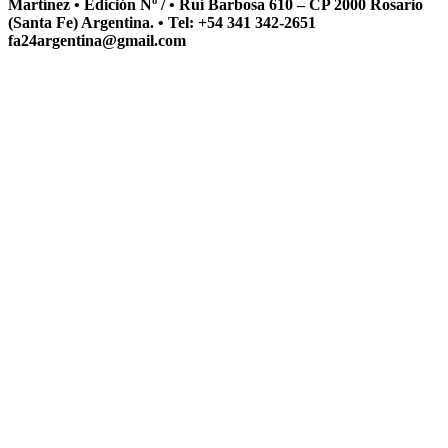
Martínez • Edición Nº / • Ruí Barbosa 610 – CP 2000 Rosario
(Santa Fe) Argentina. • Tel: +54 341 342-2651
fa24argentina@gmail.com