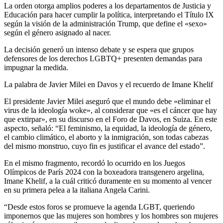
La orden otorga amplios poderes a los departamentos de Justicia y
Educación para hacer cumplir la política, interpretando el Título IX
según la visión de la administración Trump, que define el «sexo»
según el género asignado al nacer.
La decisión generó un intenso debate y se espera que grupos
defensores de los derechos LGBTQ+ presenten demandas para
impugnar la medida.
La palabra de Javier Milei en Davos y el recuerdo de Imane Khelif
El presidente Javier Milei aseguró que el mundo debe «eliminar el
virus de la ideología woke», al considerar que «es el cáncer que hay
que extirpar», en su discurso en el Foro de Davos, en Suiza. En este
aspecto, señaló: “El feminismo, la equidad, la ideología de género,
el cambio climático, el aborto y la inmigración, son todas cabezas
del mismo monstruo, cuyo fin es justificar el avance del estado”.
En el mismo fragmento, recordó lo ocurrido en los Juegos
Olímpicos de París 2024 con la boxeadora transgenero argelina,
Imane Khelif, a la cuál criticó duramente en su momento al vencer
en su primera pelea a la italiana Angela Carini.
“Desde estos foros se promueve la agenda LGBT, queriendo
imponernos que las mujeres son hombres y los hombres son mujeres