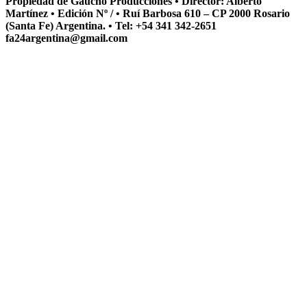
Propiedad de Gaucho Producciones • Director: Alberto
Martínez • Edición Nº / • Ruí Barbosa 610 – CP 2000 Rosario
(Santa Fe) Argentina. • Tel: +54 341 342-2651
fa24argentina@gmail.com