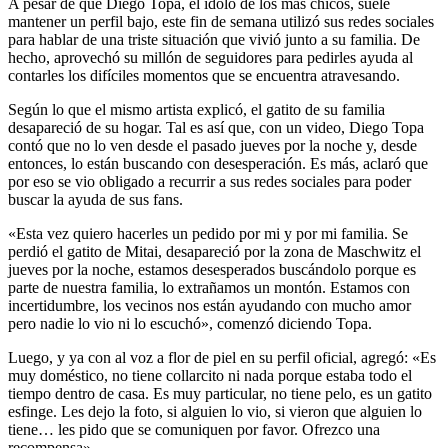
A pesar de que Diego Topa, el ídolo de los más chicos, suele
mantener un perfil bajo, este fin de semana utilizó sus redes sociales
para hablar de una triste situación que vivió junto a su familia. De
hecho, aprovechó su millón de seguidores para pedirles ayuda al
contarles los difíciles momentos que se encuentra atravesando.
Según lo que el mismo artista explicó, el gatito de su familia
desapareció de su hogar. Tal es así que, con un video, Diego Topa
contó que no lo ven desde el pasado jueves por la noche y, desde
entonces, lo están buscando con desesperación. Es más, aclaró que
por eso se vio obligado a recurrir a sus redes sociales para poder
buscar la ayuda de sus fans.
«Esta vez quiero hacerles un pedido por mi y por mi familia. Se
perdió el gatito de Mitai, desapareció por la zona de Maschwitz el
jueves por la noche, estamos desesperados buscándolo porque es
parte de nuestra familia, lo extrañamos un montón. Estamos con
incertidumbre, los vecinos nos están ayudando con mucho amor
pero nadie lo vio ni lo escuchó», comenzó diciendo Topa.
Luego, y ya con al voz a flor de piel en su perfil oficial, agregó: «Es
muy doméstico, no tiene collarcito ni nada porque estaba todo el
tiempo dentro de casa. Es muy particular, no tiene pelo, es un gatito
esfinge. Les dejo la foto, si alguien lo vio, si vieron que alguien lo
tiene… les pido que se comuniquen por favor. Ofrezco una
recompensa».