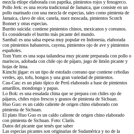
mezcla etíope elaborada con paprika, pimientos rojos y fenogreco.
Pollo Jerk: es una receta tradicional de Jamaica, que consiste en un
pollo marinado con una mezcla de especias, tales como pimienta de
Jamaica, clavo de olor, canela, nuez moscada, pimientos Scotch
Bonnet y otras especias.
Burrito suicida: contiene pimientos chinos, mexicanos y coreanos.
Es considerado el burrito más picante del mundo.
Sambal: es una salsa espesa muy popular en Indonesia, elaborada
con pimientos habaneros, cayena, pimientos ojo de ave y pimientos
españoles.
Tom Yum: es una sopa tailandesa muy picante preparada con pollo o
mariscos, adobada con chile ojo de pájaro, jugo de limón picante y
hojas de lima.
Kimchi jjigae: es un tipo de estofado coreano que contiene cebollas
verdes, ajo, tofu, hongos y una gran variedad de pimientos.
Cau-Cau: es un plato típico de Perú elaborado a base de pimientos
amarillos, mondongo y papas.
Lo Bok: es una ensalada china que se prepara con chiles ojo de
pájaros, chiles rojos frescos y granos de pimienta de Sichuan.
Huo Guo: es un caldo caliente de origen chino elaborado con
pimienta de Sichuan.
El plato Huo Guo es un caldo caliente de origen chino elaborado
con pimienta de Sichuan. Foto: Clarín.
Datos del picante que tenés que saber
Las especias picantes son originarias de Sudamérica y no de la