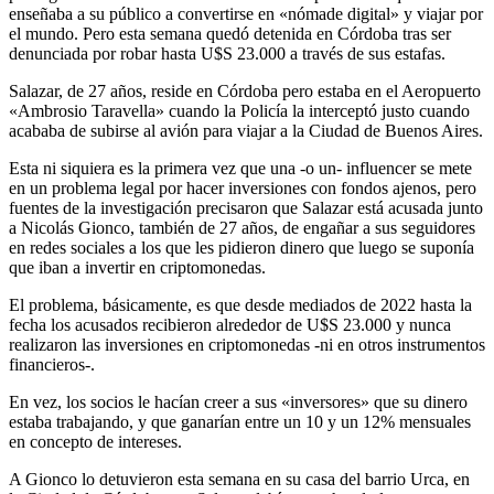
enseñaba a su público a convertirse en «nómade digital» y viajar por
el mundo. Pero esta semana quedó detenida en Córdoba tras ser
denunciada por robar hasta U$S 23.000 a través de sus estafas.
Salazar, de 27 años, reside en Córdoba pero estaba en el Aeropuerto
«Ambrosio Taravella» cuando la Policía la interceptó justo cuando
acababa de subirse al avión para viajar a la Ciudad de Buenos Aires.
Esta ni siquiera es la primera vez que una -o un- influencer se mete
en un problema legal por hacer inversiones con fondos ajenos, pero
fuentes de la investigación precisaron que Salazar está acusada junto
a Nicolás Gionco, también de 27 años, de engañar a sus seguidores
en redes sociales a los que les pidieron dinero que luego se suponía
que iban a invertir en criptomonedas.
El problema, básicamente, es que desde mediados de 2022 hasta la
fecha los acusados recibieron alrededor de U$S 23.000 y nunca
realizaron las inversiones en criptomonedas -ni en otros instrumentos
financieros-.
En vez, los socios le hacían creer a sus «inversores» que su dinero
estaba trabajando, y que ganarían entre un 10 y un 12% mensuales
en concepto de intereses.
A Gionco lo detuvieron esta semana en su casa del barrio Urca, en