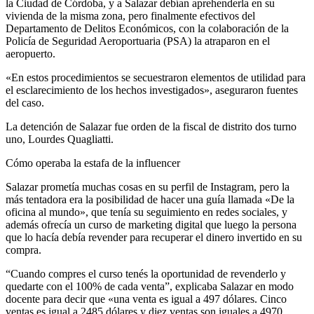
la Ciudad de Córdoba, y a Salazar debían aprehenderla en su
vivienda de la misma zona, pero finalmente efectivos del
Departamento de Delitos Económicos, con la colaboración de la
Policía de Seguridad Aeroportuaria (PSA) la atraparon en el
aeropuerto.
«En estos procedimientos se secuestraron elementos de utilidad para
el esclarecimiento de los hechos investigados», aseguraron fuentes
del caso.
La detención de Salazar fue orden de la fiscal de distrito dos turno
uno, Lourdes Quagliatti.
Cómo operaba la estafa de la influencer
Salazar prometía muchas cosas en su perfil de Instagram, pero la
más tentadora era la posibilidad de hacer una guía llamada «De la
oficina al mundo», que tenía su seguimiento en redes sociales, y
además ofrecía un curso de marketing digital que luego la persona
que lo hacía debía revender para recuperar el dinero invertido en su
compra.
“Cuando compres el curso tenés la oportunidad de revenderlo y
quedarte con el 100% de cada venta”, explicaba Salazar en modo
docente para decir que «una venta es igual a 497 dólares. Cinco
ventas es igual a 2485 dólares y diez ventas son iguales a 4970