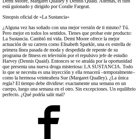
Demi Moore, Margaret Qualley y Dennis Quaid. Además, el film
está guionado y dirigido por Coralie Fargeat.
Sinopsis oficial de «La Sustancia»
¿Alguna vez has soñado con una mejor versión de ti mismo? Tú.
Pero mejor en todos los sentidos. Tienes que probar este producto:
La Sustancia. Cambió mi vida. Demi Moore ofrece la mejor
actuación de su carrera como Elisabeth Sparkle, una ex estrella de
primera línea pasada de moda y despedida de repente de su
programa de fitness en televisión por el repulsivo jefe de estudio
Harvey (Dennis Quaid). Entonces se ve atraída por la oportunidad
que presenta una nueva droga misteriosa: LA SUSTANCIA. Todo
lo que se necesita es una inyección y ella renacerá –temporalmente–
como la hermosa veinteañera Sue (Margaret Qualley). ¿La única
regla? El tiempo debe dividirse: exactamente una semana en un
cuerpo, luego una semana en el otro. Sin excepciones. Un equilibrio
perfecto. ¿Qué podría salir mal?