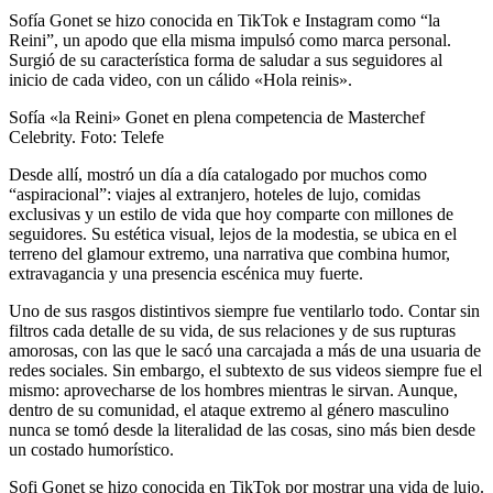
Sofía Gonet se hizo conocida en TikTok e Instagram como “la
Reini”, un apodo que ella misma impulsó como marca personal.
Surgió de su característica forma de saludar a sus seguidores al
inicio de cada video, con un cálido «Hola reinis».
Sofía «la Reini» Gonet en plena competencia de Masterchef
Celebrity. Foto: Telefe
Desde allí, mostró un día a día catalogado por muchos como
“aspiracional”: viajes al extranjero, hoteles de lujo, comidas
exclusivas y un estilo de vida que hoy comparte con millones de
seguidores. Su estética visual, lejos de la modestia, se ubica en el
terreno del glamour extremo, una narrativa que combina humor,
extravagancia y una presencia escénica muy fuerte.
Uno de sus rasgos distintivos siempre fue ventilarlo todo. Contar sin
filtros cada detalle de su vida, de sus relaciones y de sus rupturas
amorosas, con las que le sacó una carcajada a más de una usuaria de
redes sociales. Sin embargo, el subtexto de sus videos siempre fue el
mismo: aprovecharse de los hombres mientras le sirvan. Aunque,
dentro de su comunidad, el ataque extremo al género masculino
nunca se tomó desde la literalidad de las cosas, sino más bien desde
un costado humorístico.
Sofi Gonet se hizo conocida en TikTok por mostrar una vida de lujo.