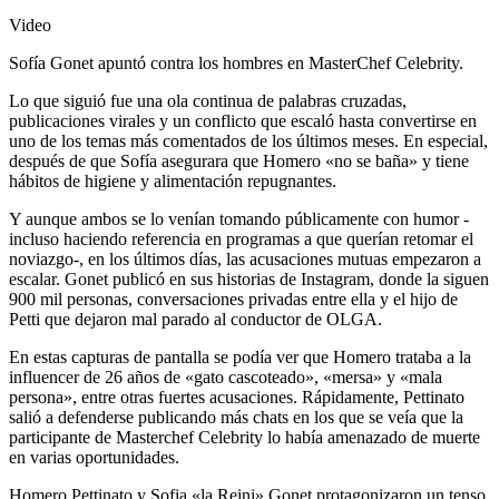
Video
Sofía Gonet apuntó contra los hombres en MasterChef Celebrity.
Lo que siguió fue una ola continua de palabras cruzadas,
publicaciones virales y un conflicto que escaló hasta convertirse en
uno de los temas más comentados de los últimos meses. En especial,
después de que Sofía asegurara que Homero «no se baña» y tiene
hábitos de higiene y alimentación repugnantes.
Y aunque ambos se lo venían tomando públicamente con humor -
incluso haciendo referencia en programas a que querían retomar el
noviazgo-, en los últimos días, las acusaciones mutuas empezaron a
escalar. Gonet publicó en sus historias de Instagram, donde la siguen
900 mil personas, conversaciones privadas entre ella y el hijo de
Petti que dejaron mal parado al conductor de OLGA.
En estas capturas de pantalla se podía ver que Homero trataba a la
influencer de 26 años de «gato cascoteado», «mersa» y «mala
persona», entre otras fuertes acusaciones. Rápidamente, Pettinato
salió a defenderse publicando más chats en los que se veía que la
participante de Masterchef Celebrity lo había amenazado de muerte
en varias oportunidades.
Homero Pettinato y Sofia «la Reini» Gonet protagonizaron un tenso