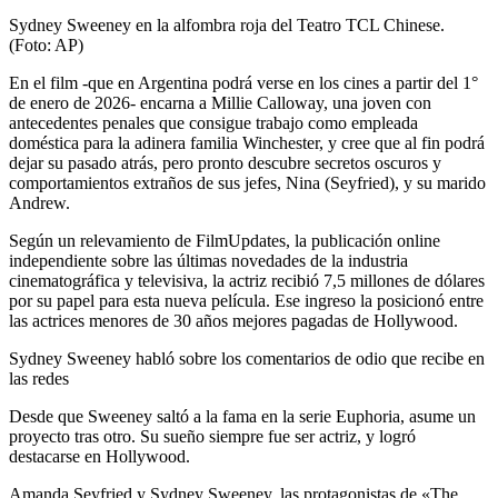
Sydney Sweeney en la alfombra roja del Teatro TCL Chinese.
(Foto: AP)
En el film -que en Argentina podrá verse en los cines a partir del 1°
de enero de 2026- encarna a Millie Calloway, una joven con
antecedentes penales que consigue trabajo como empleada
doméstica para la adinera familia Winchester, y cree que al fin podrá
dejar su pasado atrás, pero pronto descubre secretos oscuros y
comportamientos extraños de sus jefes, Nina (Seyfried), y su marido
Andrew.
Según un relevamiento de FilmUpdates, la publicación online
independiente sobre las últimas novedades de la industria
cinematográfica y televisiva, la actriz recibió 7,5 millones de dólares
por su papel para esta nueva película. Ese ingreso la posicionó entre
las actrices menores de 30 años mejores pagadas de Hollywood.
Sydney Sweeney habló sobre los comentarios de odio que recibe en
las redes
Desde que Sweeney saltó a la fama en la serie Euphoria, asume un
proyecto tras otro. Su sueño siempre fue ser actriz, y logró
destacarse en Hollywood.
Amanda Seyfried y Sydney Sweeney, las protagonistas de «The