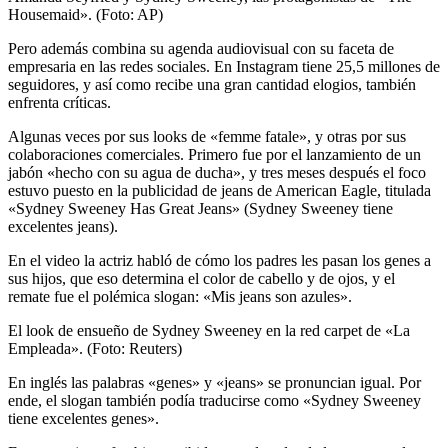
Housemaid». (Foto: AP)
Pero además combina su agenda audiovisual con su faceta de
empresaria en las redes sociales. En Instagram tiene 25,5 millones de
seguidores, y así como recibe una gran cantidad elogios, también
enfrenta críticas.
Algunas veces por sus looks de «femme fatale», y otras por sus
colaboraciones comerciales. Primero fue por el lanzamiento de un
jabón «hecho con su agua de ducha», y tres meses después el foco
estuvo puesto en la publicidad de jeans de American Eagle, titulada
«Sydney Sweeney Has Great Jeans» (Sydney Sweeney tiene
excelentes jeans).
En el video la actriz habló de cómo los padres les pasan los genes a
sus hijos, que eso determina el color de cabello y de ojos, y el
remate fue el polémica slogan: «Mis jeans son azules».
El look de ensueño de Sydney Sweeney en la red carpet de «La
Empleada». (Foto: Reuters)
En inglés las palabras «genes» y «jeans» se pronuncian igual. Por
ende, el slogan también podía traducirse como «Sydney Sweeney
tiene excelentes genes».