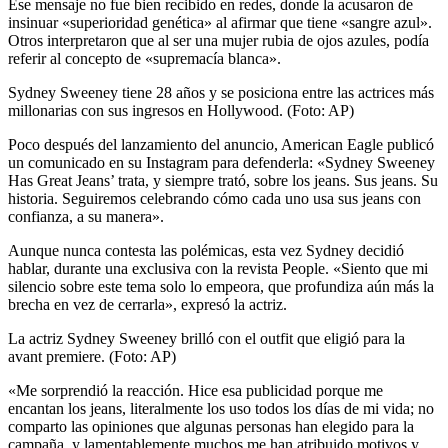
Ese mensaje no fue bien recibido en redes, donde la acusaron de
insinuar «superioridad genética» al afirmar que tiene «sangre azul».
Otros interpretaron que al ser una mujer rubia de ojos azules, podía
referir al concepto de «supremacía blanca».
Sydney Sweeney tiene 28 años y se posiciona entre las actrices más
millonarias con sus ingresos en Hollywood. (Foto: AP)
Poco después del lanzamiento del anuncio, American Eagle publicó
un comunicado en su Instagram para defenderla: «Sydney Sweeney
Has Great Jeans’ trata, y siempre trató, sobre los jeans. Sus jeans. Su
historia. Seguiremos celebrando cómo cada uno usa sus jeans con
confianza, a su manera».
Aunque nunca contesta las polémicas, esta vez Sydney decidió
hablar, durante una exclusiva con la revista People. «Siento que mi
silencio sobre este tema solo lo empeora, que profundiza aún más la
brecha en vez de cerrarla», expresó la actriz.
La actriz Sydney Sweeney brilló con el outfit que eligió para la
avant premiere. (Foto: AP)
«Me sorprendió la reacción. Hice esa publicidad porque me
encantan los jeans, literalmente los uso todos los días de mi vida; no
comparto las opiniones que algunas personas han elegido para la
campaña, y lamentablemente muchos me han atribuido motivos y