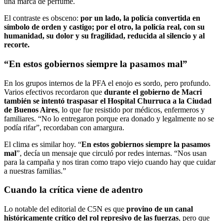
una marca de perfume.
El contraste es obsceno:
por un lado, la policía convertida en
símbolo de orden y castigo; por el otro, la policía real, con su
humanidad, su dolor y su fragilidad, reducida al silencio y al
recorte.
“En estos gobiernos siempre la pasamos mal”
En los grupos internos de la PFA el enojo es sordo, pero profundo.
Varios efectivos recordaron que
durante el gobierno de Macri
también se intentó traspasar el Hospital Churruca a la Ciudad
de Buenos Aires
, lo que fue resistido por médicos, enfermeros y
familiares. “No lo entregaron porque era donado y legalmente no se
podía rifar”, recordaban con amargura.
El clima es similar hoy. “
En estos gobiernos siempre la pasamos
mal
”, decía un mensaje que circuló por redes internas. “Nos usan
para la campaña y nos tiran como trapo viejo cuando hay que cuidar
a nuestras familias.”
Cuando la crítica viene de adentro
Lo notable del editorial de C5N es que
provino de un canal
históricamente crítico del rol represivo de las fuerzas
, pero que