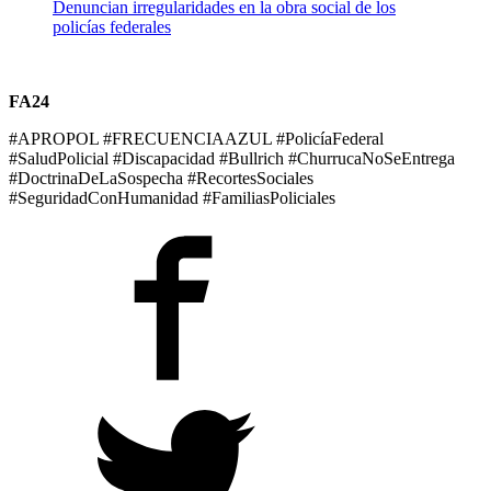
Denuncian irregularidades en la obra social de los
policías federales
FA24
#APROPOL #FRECUENCIAAZUL #PolicíaFederal
#SaludPolicial #Discapacidad #Bullrich #ChurrucaNoSeEntrega
#DoctrinaDeLaSospecha #RecortesSociales
#SeguridadConHumanidad #FamiliasPoliciales