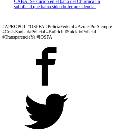
CABA: Se suicidó en el baño del Churruca un
suboficial que había sido chofer presidencial
#APROPOL #OSPFA #PolicíaFederal #AzulesPorSiempre
#CrisisSanitariaPolicial #Bullrich #SuicidioPolicial
#TransparenciaYa #IOSFA