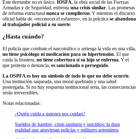
Este derrumbe no es único.
IOSFA
, la obra social de las Fuerzas
Armadas y de Seguridad, enfrenta
una crisis similar
. Las promesas
de reforma estructural
nunca se cumplieron
. Y mientras el discurso
oficial habla de «reconocer el esfuerzo», en la práctica
se abandona
al trabajador policial a su suerte
.
¿Hasta cuándo?
El policía que combate el narcotráfico o arriesga la vida en una villa,
no tiene psicólogo ni medicación para su hipertensión
. El que
cuida la frontera,
no tiene cobertura si su hijo se enferma
. Y el
que protesta o denuncia,
es sancionado o perseguido
.
La OSPFA es hoy un símbolo de todo lo que no debe ocurrir.
Una institución saqueada, una moral quebrada y una salud
postergada. Si no hay respuesta institucional seria, las consecuencias
serán irreversibles.
Notas relacionadas:
¿Quién cuida a quienes nos cuidan?
Sueldos de hambre, crisis sanitaria y suicidios: la dura
realidad que atraviesan policías y militares argentinos