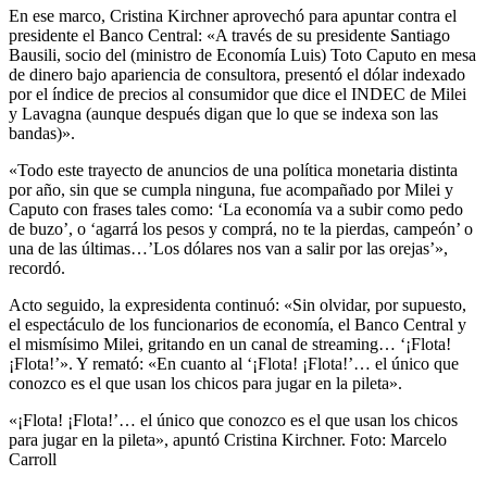
En ese marco, Cristina Kirchner aprovechó para apuntar contra el
presidente el Banco Central: «A través de su presidente Santiago
Bausili, socio del (ministro de Economía Luis) Toto Caputo en mesa
de dinero bajo apariencia de consultora, presentó el dólar indexado
por el índice de precios al consumidor que dice el INDEC de Milei
y Lavagna (aunque después digan que lo que se indexa son las
bandas)».
«Todo este trayecto de anuncios de una política monetaria distinta
por año, sin que se cumpla ninguna, fue acompañado por Milei y
Caputo con frases tales como: ‘La economía va a subir como pedo
de buzo’, o ‘agarrá los pesos y comprá, no te la pierdas, campeón’ o
una de las últimas…’Los dólares nos van a salir por las orejas’»,
recordó.
Acto seguido, la expresidenta continuó: «Sin olvidar, por supuesto,
el espectáculo de los funcionarios de economía, el Banco Central y
el mismísimo Milei, gritando en un canal de streaming… ‘¡Flota!
¡Flota!’». Y remató: «En cuanto al ‘¡Flota! ¡Flota!’… el único que
conozco es el que usan los chicos para jugar en la pileta».
«¡Flota! ¡Flota!’… el único que conozco es el que usan los chicos
para jugar en la pileta», apuntó Cristina Kirchner. Foto: Marcelo
Carroll