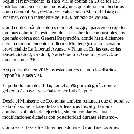
Según el relevamiento, la Tasa Vial la cobran en 29 de los 135
distritos bonaerenses, incluidos algunos que ahora son libertarios
como General Pueyrredón (con cabecera en Mar del Plata); o
Pinamar, con un intendente del PRO, pintado de violeta.
Con la utilización de colores como el triagge, aparecen en rojo los
que más cobran. En este ítem de tasas sobre los combustibles, los
que más cobran son General Pueyrredón, donde hasta diciembre
ejerció como intendente Guillermo Montenegro, ahora senador
provincial de La Libertad Avanza; y Pinamar. En las categorías
Diesel Grado 2, Grado 3, Nafta Grado 2, Grado 3 y GNC, se
quedan con el 3%.
Así protestaban en 2016 los estacioneros cuando los distritos
imponían la tasa vial.
El podio lo completa Pilar, con el 2,5% por categoría, donde
gobierna Achaval, ya señalado por Luis Caputo.
Desde el Ministerio de Economía también remarcan que el portal se
elaboró «sobre la base de las Ordenanzas Fiscal y Tarifaria
aprobadas al inicio del ejercicio, sin contemplar eventuales
modificaciones dictadas con posterioridad durante el mismo».
Cómo es la Tasa a los Hipermercado en el Gran Buenos Aires