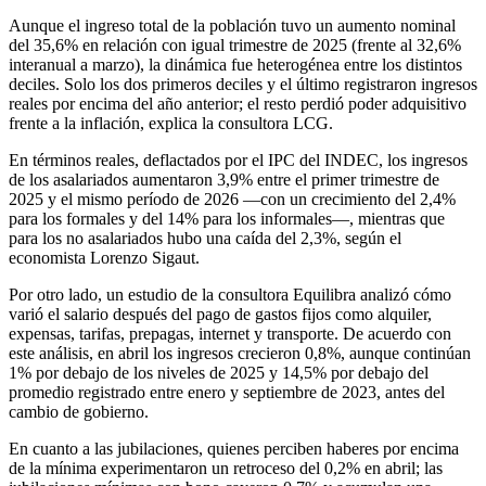
Aunque el ingreso total de la población tuvo un aumento nominal
del 35,6% en relación con igual trimestre de 2025 (frente al 32,6%
interanual a marzo), la dinámica fue heterogénea entre los distintos
deciles. Solo los dos primeros deciles y el último registraron ingresos
reales por encima del año anterior; el resto perdió poder adquisitivo
frente a la inflación, explica la consultora LCG.
En términos reales, deflactados por el IPC del INDEC, los ingresos
de los asalariados aumentaron 3,9% entre el primer trimestre de
2025 y el mismo período de 2026 —con un crecimiento del 2,4%
para los formales y del 14% para los informales—, mientras que
para los no asalariados hubo una caída del 2,3%, según el
economista Lorenzo Sigaut.
Por otro lado, un estudio de la consultora Equilibra analizó cómo
varió el salario después del pago de gastos fijos como alquiler,
expensas, tarifas, prepagas, internet y transporte. De acuerdo con
este análisis, en abril los ingresos crecieron 0,8%, aunque continúan
1% por debajo de los niveles de 2025 y 14,5% por debajo del
promedio registrado entre enero y septiembre de 2023, antes del
cambio de gobierno.
En cuanto a las jubilaciones, quienes perciben haberes por encima
de la mínima experimentaron un retroceso del 0,2% en abril; las