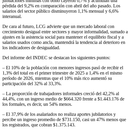
jubilaciones mínimas con bono cayeron 0,7% y acumulan una
pérdida del 9,2% en comparación con abril del año pasado. Los
salarios del sector público disminuyeron 1,1% mensual y 6,6%
interanual.
De cara al futuro, LCG advierte que un mercado laboral con
crecimiento desigual entre sectores y mayor informalidad, sumado a
ajustes en la asistencia social para mantener el equilibrio fiscal y a
salarios usados como ancla, mantendrá la tendencia al deterioro en
los indicadores de desigualdad.
Del informe del INDEC se destacan los siguientes puntos:
– El 10% de la población con menores ingresos pasó de recibir el
1,3% del total en el primer trimestre de 2025 a 1,4% en el mismo
período de 2026, mientras que el 10% más rico aumentó su
participación del 32% al 33,3%.
– La proporción de trabajadores informales creció del 42,2% al
44,4%, con un ingreso medio de $664.320 frente a $1.443.176 de
los formales, es decir, un 54% menos.
– El 37,9% de los asalariados no realiza aportes jubilatorios y
percibe un ingreso promedio de $731.150, casi un 47% menos que
los registrados, que cobran $1.375.143.