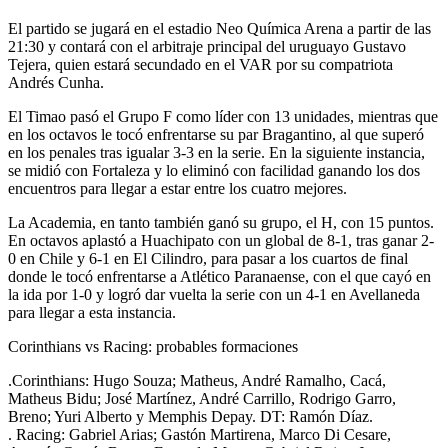
El partido se jugará en el estadio Neo Química Arena a partir de las
21:30 y contará con el arbitraje principal del uruguayo Gustavo
Tejera, quien estará secundado en el VAR por su compatriota
Andrés Cunha.
El Timao pasó el Grupo F como líder con 13 unidades, mientras que
en los octavos le tocó enfrentarse su par Bragantino, al que superó
en los penales tras igualar 3-3 en la serie. En la siguiente instancia,
se midió con Fortaleza y lo eliminó con facilidad ganando los dos
encuentros para llegar a estar entre los cuatro mejores.
La Academia, en tanto también ganó su grupo, el H, con 15 puntos.
En octavos aplastó a Huachipato con un global de 8-1, tras ganar 2-
0 en Chile y 6-1 en El Cilindro, para pasar a los cuartos de final
donde le tocó enfrentarse a Atlético Paranaense, con el que cayó en
la ida por 1-0 y logró dar vuelta la serie con un 4-1 en Avellaneda
para llegar a esta instancia.
Corinthians vs Racing: probables formaciones
.Corinthians: Hugo Souza; Matheus, André Ramalho, Cacá,
Matheus Bidu; José Martínez, André Carrillo, Rodrigo Garro,
Breno; Yuri Alberto y Memphis Depay. DT: Ramón Díaz.
. Racing: Gabriel Arias; Gastón Martirena, Marco Di Cesare,