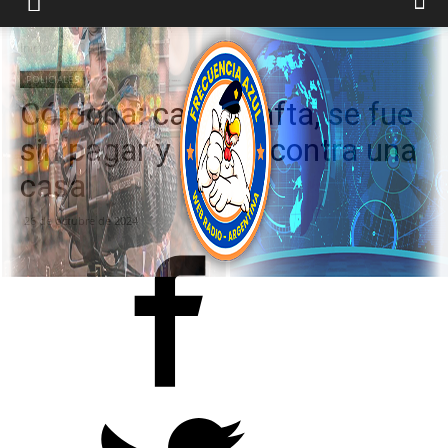
Inicio
POLICIALES
POLICIALES
Córdoba: cargó nafta, se fue
sin pagar y chocó contra una
casa
26 de octubre de 2024