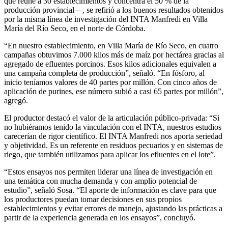
que reúne a 30 establecimientos y concentra el 50 % de la
producción provincial—, se refirió a los buenos resultados obtenidos
por la misma línea de investigación del INTA Manfredi en Villa
María del Río Seco, en el norte de Córdoba.
“En nuestro establecimiento, en Villa María de Río Seco, en cuatro
campañas obtuvimos 7.000 kilos más de maíz por hectárea gracias al
agregado de efluentes porcinos. Esos kilos adicionales equivalen a
una campaña completa de producción”, señaló. “En fósforo, al
inicio teníamos valores de 40 partes por millón. Con cinco años de
aplicación de purines, ese número subió a casi 65 partes por millón”,
agregó.
El productor destacó el valor de la articulación público-privada: “Si
no hubiéramos tenido la vinculación con el INTA, nuestros estudios
carecerían de rigor científico. El INTA Manfredi nos aporta seriedad
y objetividad. Es un referente en residuos pecuarios y en sistemas de
riego, que también utilizamos para aplicar los efluentes en el lote”.
“Estos ensayos nos permiten liderar una línea de investigación en
una temática con mucha demanda y con amplio potencial de
estudio”, señaló Sosa. “El aporte de información es clave para que
los productores puedan tomar decisiones en sus propios
establecimientos y evitar errores de manejo, ajustando las prácticas a
partir de la experiencia generada en los ensayos”, concluyó.