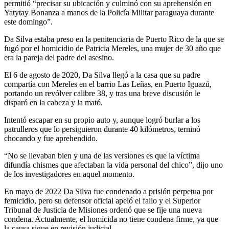
permitió “precisar su ubicación y culminó con su aprehensión en
Yatytay Bonanza a manos de la Policía Militar paraguaya durante
este domingo”.
Da Silva estaba preso en la penitenciaria de Puerto Rico de la que se
fugó por el homicidio de Patricia Mereles, una mujer de 30 año que
era la pareja del padre del asesino.
El 6 de agosto de 2020, Da Silva llegó a la casa que su padre
compartía con Mereles en el barrio Las Leñas, en Puerto Iguazú,
portando un revólver calibre 38, y tras una breve discusión le
disparó en la cabeza y la mató.
Intentó escapar en su propio auto y, aunque logró burlar a los
patrulleros que lo persiguieron durante 40 kilómetros, terninó
chocando y fue aprehendido.
“No se llevaban bien y una de las versiones es que la víctima
difundía chismes que afectaban la vida personal del chico”, dijo uno
de los investigadores en aquel momento.
En mayo de 2022 Da Silva fue condenado a prisión perpetua por
femicidio, pero su defensor oficial apeló el fallo y el Superior
Tribunal de Justicia de Misiones ordenó que se fije una nueva
condena. Actualmente, el homicida no tiene condena firme, ya que
la causa sigue en revisión judicial.