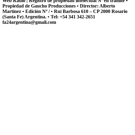
Web Radio | Registro de propiedad intelectual Nº en tramite •
Propiedad de Gaucho Producciones • Director: Alberto
Martínez • Edición Nº / • Ruí Barbosa 610 – CP 2000 Rosario
(Santa Fe) Argentina. • Tel: +54 341 342-2651
fa24argentina@gmail.com